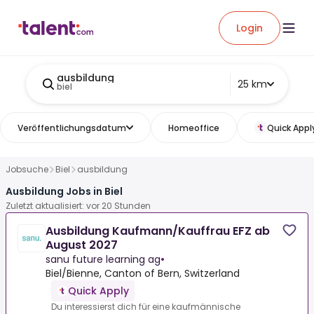
Login
ausbildung
25 km
biel
Veröffentlichungsdatum
Homeoffice
Quick Appl
Jobsuche
Biel
ausbildung
Ausbildung Jobs in Biel
Zuletzt aktualisiert: vor 20 Stunden
Ausbildung Kaufmann/Kauffrau EFZ ab
August 2027
sanu future learning ag
•
Biel/Bienne, Canton of Bern, Switzerland
Quick Apply
Du interessierst dich für eine kaufmännische