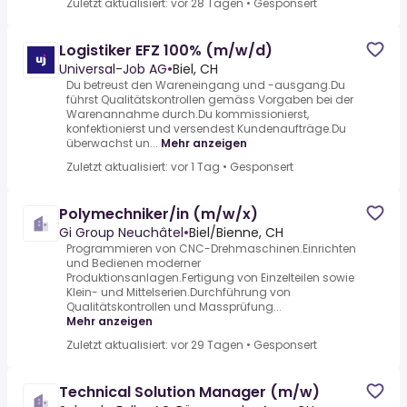
Zuletzt aktualisiert: vor 28 Tagen
•
Gesponsert
Logistiker EFZ 100% (m/w/d)
Universal-Job AG
•
Biel, CH
Du betreust den Wareneingang und -ausgang.Du
führst Qualitätskontrollen gemäss Vorgaben bei der
Warenannahme durch.Du kommissionierst,
konfektionierst und versendest Kundenaufträge.Du
überwachst un...
Mehr anzeigen
Zuletzt aktualisiert: vor 1 Tag
•
Gesponsert
Polymechniker/in (m/w/x)
Gi Group Neuchâtel
•
Biel/Bienne, CH
Programmieren von CNC-Drehmaschinen.Einrichten
und Bedienen moderner
Produktionsanlagen.Fertigung von Einzelteilen sowie
Klein- und Mittelserien.Durchführung von
Qualitätskontrollen und Massprüfung...
Mehr anzeigen
Zuletzt aktualisiert: vor 29 Tagen
•
Gesponsert
Technical Solution Manager (m/w)