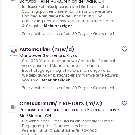
Schwab-Feller AG
•
Büren an der Aare, CH
In dieser Schlüsselposition sind Sie technischer
Sparringspartner unserer Kunden und Lieferanten
und begleiten diese bei der Entwicklung und
Umsetzung anspruchsvoller Lösungen rund um die
Aufzugsfe...
Mehr anzeigen
Zuletzt aktualisiert: vor über 30 Tagen
•
Gesponsert
Automatiker (m/w/d)
Manpower Switzerland
•
Lyss
Seit 1948 fördert die ManpowerGroup das Potenzial
von Frauen und Männern, indem sie ihnen
Beschäftigungsmöglichkeiten, Erfahrungen und
Weiterbildungen bietet.Mit einem weltweiten Netzwerk
von 3.Nie...
Mehr anzeigen
Zuletzt aktualisiert: vor über 30 Tagen
•
Gesponsert
Chefsakristan/in 80-100% (m/w)
Paroisse catholique romaine de Bienne et env.
•
Biel/Bienne, CH
Die katholische Kirche Biel ist ein lebendiger Ort der
Begegnung, des Glaubens und der
Gemeinschaft.Chefsakristan/in 80-100%