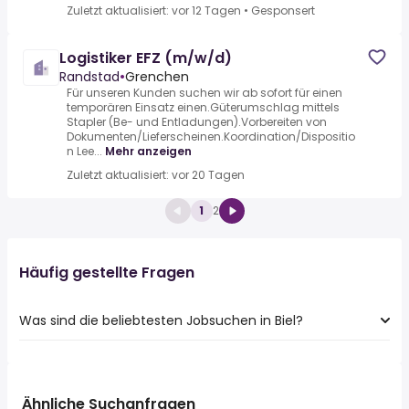
Zuletzt aktualisiert: vor 12 Tagen
•
Gesponsert
Logistiker EFZ (m/w/d)
Randstad
•
Grenchen
Für unseren Kunden suchen wir ab sofort für einen
temporären Einsatz einen.Güterumschlag mittels
Stapler (Be- und Entladungen).Vorbereiten von
Dokumenten/Lieferscheinen.Koordination/Dispositio
n Lee...
Mehr anzeigen
Zuletzt aktualisiert: vor 20 Tagen
1
2
Häufig gestellte Fragen
Was sind die beliebtesten Jobsuchen in Biel?
Die 10 beliebtesten Jobsuchen in Biel sind:
sachbearbeiter
logistiker
Ähnliche Suchanfragen