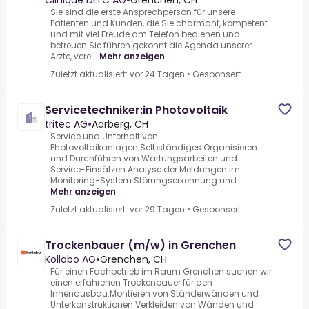
Clinique DELC AG
•
Grenchen, CH
Sie sind die erste Ansprechperson für unsere
Patienten und Kunden, die Sie charmant, kompetent
und mit viel Freude am Telefon bedienen und
betreuen.Sie führen gekonnt die Agenda unserer
Ärzte, vere...
Mehr anzeigen
Zuletzt aktualisiert: vor 24 Tagen
•
Gesponsert
Servicetechniker:in Photovoltaik
tritec AG
•
Aarberg, CH
Service und Unterhalt von
Photovoltaikanlagen.Selbständiges Organisieren
und Durchführen von Wartungsarbeiten und
Service-Einsätzen.Analyse der Meldungen im
Monitoring-System.Störungserkennung und ...
Mehr anzeigen
Zuletzt aktualisiert: vor 29 Tagen
•
Gesponsert
Trockenbauer (m/w) in Grenchen
Kollabo AG
•
Grenchen, CH
Für einen Fachbetrieb im Raum Grenchen suchen wir
einen erfahrenen Trockenbauer für den
Innenausbau.Montieren von Ständerwänden und
Unterkonstruktionen.Verkleiden von Wänden und