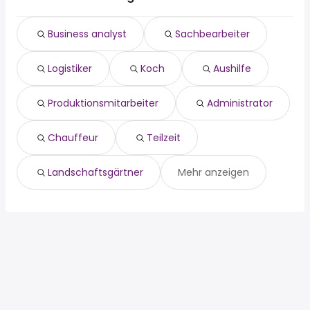
koch
aushilfe
Business analyst
Sachbearbeiter
produktionsmitarbeiter
administrator
Logistiker
Koch
Aushilfe
chauffeur
teilzeit
landschaftsgärtner
Produktionsmitarbeiter
Administrator
maler
Chauffeur
Teilzeit
Landschaftsgärtner
Mehr anzeigen