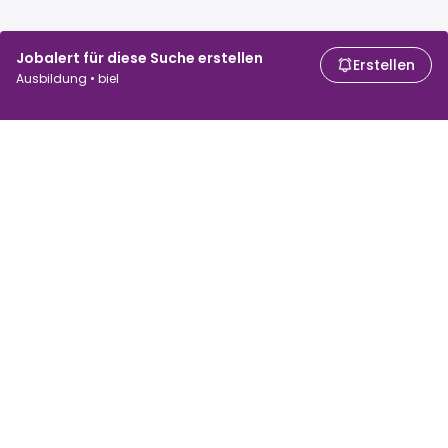
Jobalert für diese Suche erstellen
Erstellen
Ausbildung • biel
Für Arbeitssuchende
Für Arbeitgeber
Jobs suchen
Lohnvergleich