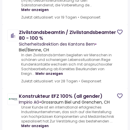
(m/w).Gesamtverantwortung für den
Sakristanendienst, die Vorbereitung de...
Mehr anzeigen
Zuletzt aktualisiert: vor 19 Tagen
•
Gesponsert
Zivilstandsbeamtin / Zivilstandsbeamter
80 - 100 %
Sicherheitsdirektion des Kantons Bern
•
Biel/Bienne, CH
In den Zivilstandsämtern begleiten wir Menschen in
schönen und schwierigen Lebenssituationen.Rege
Kundenkontakte wechseln sich mit anspruchsvoller
Sachbearbeitung ab.Korrektes Beurkunden von
Ereign...
Mehr anzeigen
Zuletzt aktualisiert: vor 28 Tagen
•
Gesponsert
Konstrukteur EFZ 100% (all gender)
Impirio AG
•
Grossraum Biel und Grenchen, CH
Unser Kunde ist ein international erfolgreiches
Industrieunternehmen, das sich auf die Herstellung
von hochpräzisen Komponenten und Medizintechnik
spezialisiert hat.Zur Verstärkung des bestehenden ...
Mehr anzeigen