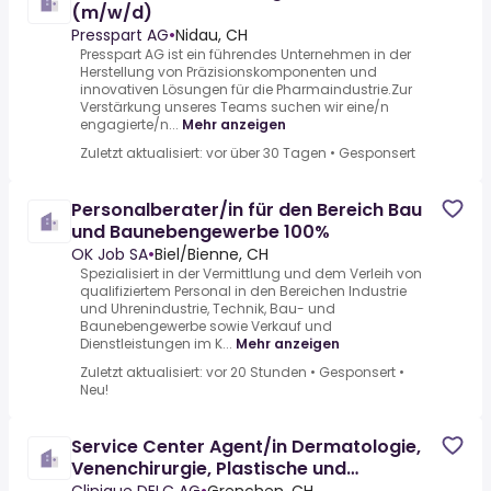
(m/w/d)
Presspart AG
•
Nidau, CH
Presspart AG ist ein führendes Unternehmen in der
Herstellung von Präzisionskomponenten und
innovativen Lösungen für die Pharmaindustrie.Zur
Verstärkung unseres Teams suchen wir eine/n
engagierte/n...
Mehr anzeigen
Zuletzt aktualisiert: vor über 30 Tagen
•
Gesponsert
Personalberater/in für den Bereich Bau
und Baunebengewerbe 100%
OK Job SA
•
Biel/Bienne, CH
Spezialisiert in der Vermittlung und dem Verleih von
qualifiziertem Personal in den Bereichen Industrie
und Uhrenindustrie, Technik, Bau- und
Baunebengewerbe sowie Verkauf und
Dienstleistungen im K...
Mehr anzeigen
Zuletzt aktualisiert: vor 20 Stunden
•
Gesponsert
•
Neu!
Service Center Agent/in Dermatologie,
Venenchirurgie, Plastische und
Ästhetische Chirurgie