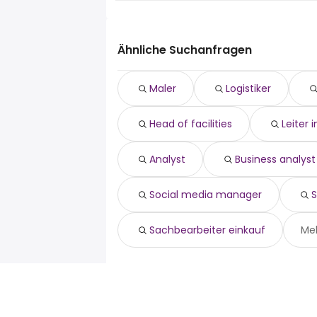
Die 10 beliebtesten Jobsuchen in Schwyz 
logistiker
koch
Ähnliche Suchanfragen
maler
head of facilities
Maler
Logistiker
leiter instandhaltung
analyst
Head of facilities
Leiter 
business analyst
social media manager
sachbearbeiter export
Analyst
Business analyst
sachbearbeiter einkauf
Social media manager
S
Sachbearbeiter einkauf
Me