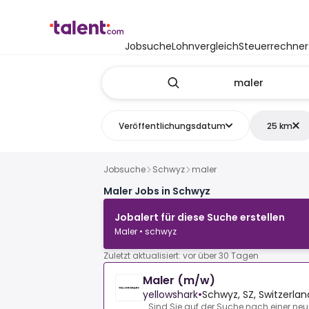
Jobsuche
Lohnvergleich
Steuerrechner
Veröffentlichungsdatum
25 km
Jobsuche
Schwyz
maler
Maler Jobs in Schwyz
Jobalert für diese Suche erstellen
Maler • schwyz
Zuletzt aktualisiert: vor über 30 Tagen
Maler (m/w)
yellowshark
•
Schwyz, SZ, Switzerlan
Sind Sie auf der Suche nach einer neu