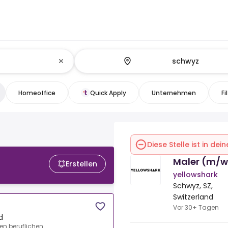
Homeoffice
Quick Apply
Unternehmen
Fi
Diese Stelle ist in de
Maler (m/w
Erstellen
yellowshark
Schwyz, SZ,
Switzerland
Vor 30+ Tagen
d
en beruflichen