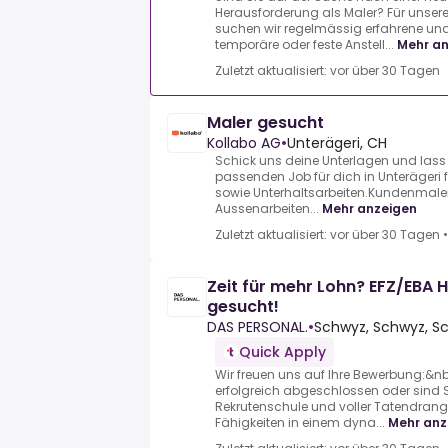
Herausforderung als Maler? Für unser
suchen wir regelmässig erfahrene und 
temporäre oder feste Anstell...
Mehr a
Zuletzt aktualisiert: vor über 30 Tagen
Maler gesucht
Kollabo AG
•
Unterägeri, CH
Schick uns deine Unterlagen und lass
passenden Job für dich in Unterägeri
sowie Unterhaltsarbeiten.Kundenmaler
Aussenarbeiten...
Mehr anzeigen
Zuletzt aktualisiert: vor über 30 Tagen
Zeit für mehr Lohn? EFZ/EBA
gesucht!
DAS PERSONAL.
•
Schwyz, Schwyz, S
Quick Apply
Wir freuen uns auf Ihre Bewerbung:&nb
erfolgreich abgeschlossen oder sind S
Rekrutenschule und voller Tatendrang
Fähigkeiten in einem dyna...
Mehr anz