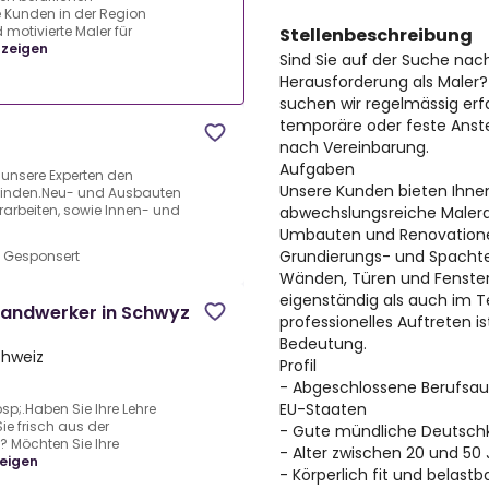
e Kunden in der Region
motivierte Maler für
Stellenbeschreibung
nzeigen
Sind Sie auf der Suche nac
Herausforderung als Maler?
suchen wir regelmässig erf
temporäre oder feste Anste
nach Vereinbarung.
Aufgaben
 unsere Experten den
Unsere Kunden bieten Ihne
 finden.Neu- und Ausbauten
arbeiten, sowie Innen- und
abwechslungsreiche Malera
Umbauten und Renovatione
Grundierungs- und Spachte
•
Gesponsert
Wänden, Türen und Fenstern
eigenständig als auch im T
 Handwerker in Schwyz
professionelles Auftreten 
Bedeutung.
chweiz
Profil
- Abgeschlossene Berufsaus
EU-Staaten
sp;.Haben Sie Ihre Lehre
ie frisch aus der
- Gute mündliche Deutsch
? Möchten Sie Ihre
- Alter zwischen 20 und 50
eigen
- Körperlich fit und belastb