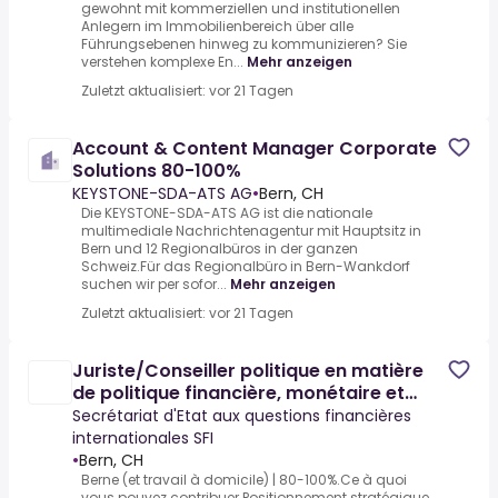
gewohnt mit kommerziellen und institutionellen
Anlegern im Immobilienbereich über alle
Führungsebenen hinweg zu kommunizieren? Sie
verstehen komplexe En...
Mehr anzeigen
Zuletzt aktualisiert: vor 21 Tagen
Account & Content Manager Corporate
Solutions 80-100%
KEYSTONE-SDA-ATS AG
•
Bern, CH
Die KEYSTONE-SDA-ATS AG ist die nationale
multimediale Nachrichtenagentur mit Hauptsitz in
Bern und 12 Regionalbüros in der ganzen
Schweiz.Für das Regionalbüro in Bern-Wankdorf
suchen wir per sofor...
Mehr anzeigen
Zuletzt aktualisiert: vor 21 Tagen
Juriste/Conseiller politique en matière
de politique financière, monétaire et
fiscale international
Secrétariat d'Etat aux questions financières
internationales SFI
•
Bern, CH
Berne (et travail à domicile) | 80-100%.Ce à quoi
vous pouvez contribuer.Positionnement stratégique