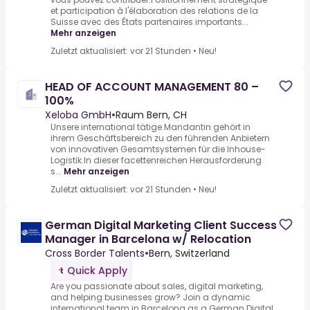
et participation à l'élaboration des relations de la
Suisse avec des États partenaires importants...
Mehr anzeigen
Zuletzt aktualisiert: vor 21 Stunden
•
Neu!
HEAD OF ACCOUNT MANAGEMENT 80 –
100%
Xeloba GmbH
•
Raum Bern, CH
Unsere international tätige Mandantin gehört in
ihrem Geschäftsbereich zu den führenden Anbietern
von innovativen Gesamtsystemen für die Inhouse-
Logistik.In dieser facettenreichen Herausforderung
s...
Mehr anzeigen
Zuletzt aktualisiert: vor 21 Stunden
•
Neu!
German Digital Marketing Client Success
Manager in Barcelona w/ Relocation
Cross Border Talents
•
Bern, Switzerland
Quick Apply
Are you passionate about sales, digital marketing,
and helping businesses grow? Join a dynamic
international team in Barcelona as a.German Digital