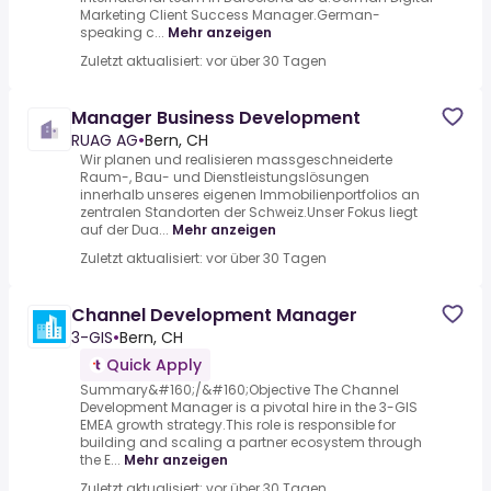
Marketing Client Success Manager.German-
speaking c...
Mehr anzeigen
Zuletzt aktualisiert: vor über 30 Tagen
Manager Business Development
RUAG AG
•
Bern, CH
Wir planen und realisieren massgeschneiderte
Raum-, Bau- und Dienstleistungslösungen
innerhalb unseres eigenen Immobilienportfolios an
zentralen Standorten der Schweiz.Unser Fokus liegt
auf der Dua...
Mehr anzeigen
Zuletzt aktualisiert: vor über 30 Tagen
Channel Development Manager
3-GIS
•
Bern, CH
Quick Apply
Summary&#160;/&#160;Objective The Channel
Development Manager is a pivotal hire in the 3-GIS
EMEA growth strategy.This role is responsible for
building and scaling a partner ecosystem through
the E...
Mehr anzeigen
Zuletzt aktualisiert: vor über 30 Tagen