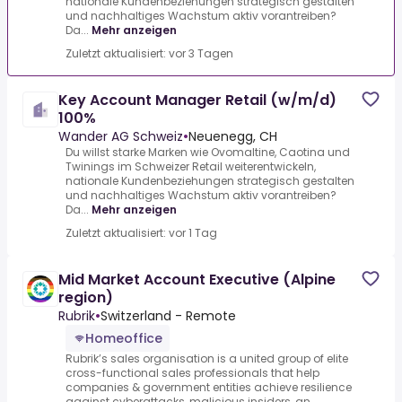
nationale Kundenbeziehungen strategisch gestalten
und nachhaltiges Wachstum aktiv vorantreiben?
Da...
Mehr anzeigen
Zuletzt aktualisiert: vor 3 Tagen
Key Account Manager Retail (w/m/d)
100%
Wander AG Schweiz
•
Neuenegg, CH
Du willst starke Marken wie Ovomaltine, Caotina und
Twinings im Schweizer Retail weiterentwickeln,
nationale Kundenbeziehungen strategisch gestalten
und nachhaltiges Wachstum aktiv vorantreiben?
Da...
Mehr anzeigen
Zuletzt aktualisiert: vor 1 Tag
Mid Market Account Executive (Alpine
region)
Rubrik
•
Switzerland - Remote
Homeoffice
Rubrik’s sales organisation is a united group of elite
cross-functional sales professionals that help
companies & government entities achieve resilience
against cyberattacks, malicious insiders, an...