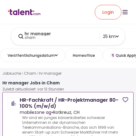
Login
hr manager
25 km
cham
Veröffentlichungsdatum
Homeoffice
Quick Appl
Jobsuche
Cham
hr manager
Hr manager Jobs in Cham
Zuletzt aktualisiert: vor 13 Stunden
HR-Fachkraft / HR-Projektmanager 80-
100% (m/w/d)
mobilezone ag
•
Rotkreuz, CH
Wir sind ein junges börsenkotiertes schweizer
Unternehmen in der dynamischen
Telekommunikations-Branche, das sich 1999 von
einem Start-up zum Schweizer Marktführer mit mehr