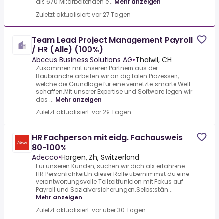
als 670 Mitarbeitenden e...
Mehr anzeigen
Zuletzt aktualisiert: vor 27 Tagen
Team Lead Project Management Payroll
/ HR (Alle) (100%)
Abacus Business Solutions AG
•
Thalwil, CH
Zusammen mit unseren Partnern aus der
Baubranche arbeiten wir an digitalen Prozessen,
welche die Grundlage für eine vernetzte, smarte Welt
schaffen.Mit unserer Expertise und Software legen wir
das ...
Mehr anzeigen
Zuletzt aktualisiert: vor 29 Tagen
HR Fachperson mit eidg. Fachausweis
80-100%
Adecco
•
Horgen, Zh, Switzerland
Für unseren Kunden, suchen wir dich als erfahrene
HR‑Persönlichkeit.In dieser Rolle übernimmst du eine
verantwortungsvolle Teilzeitfunktion mit Fokus auf
Payroll und Sozialversicherungen.Selbststän...
Mehr anzeigen
Zuletzt aktualisiert: vor über 30 Tagen