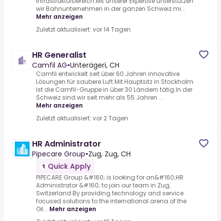
Infrastrukturbereich.Mit unserer Expertise unterstützen
wir Bahnunternehmen in der ganzen Schweiz mi...
Mehr anzeigen
Zuletzt aktualisiert: vor 14 Tagen
HR Generalist
Camfil AG
•
Unterägeri, CH
Camfil entwickelt seit über 60 Jahren innovative
Lösungen für saubere Luft.Mit Hauptsitz in Stockholm
ist die Camfil-Gruppe in über 30 Ländern tätig.In der
Schweiz sind wir seit mehr als 55 Jahren ...
Mehr anzeigen
Zuletzt aktualisiert: vor 2 Tagen
HR Administrator
Pipecare Group
•
Zug, Zug, CH
Quick Apply
PIPECARE Group &#160; is looking for an&#160;HR
Administrator &#160; to join our team in Zug,
Switzerland.By providing technology and service
focused solutions to the international arena of the
Oil...
Mehr anzeigen