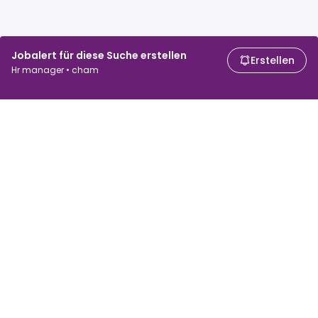
Jobalert für diese Suche erstellen
Erstellen
Hr manager • cham
Für Arbeitssuchende
Für Arbeitgeber
Jobs suchen