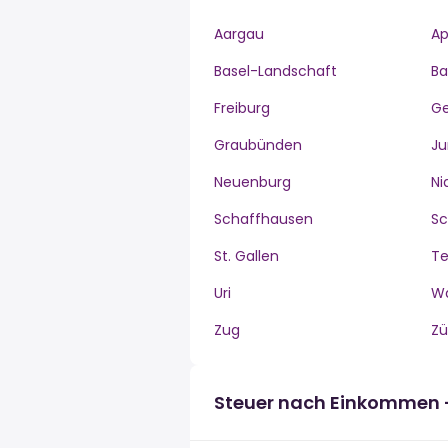
Aargau
Ap
Basel-Landschaft
Ba
Freiburg
G
Graubünden
Ju
Neuenburg
Ni
Schaffhausen
S
St. Gallen
Te
Uri
W
Zug
Zü
Steuer nach Einkommen 