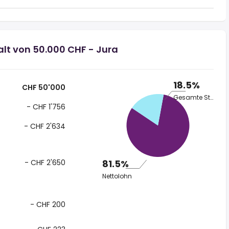
lt von 50.000 CHF - Jura
18.5%
CHF 50'000
Gesamte Steuer
- CHF 1'756
- CHF 2'634
- CHF 2'650
81.5%
Nettolohn
- CHF 200