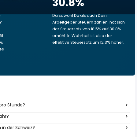
30.8
%
r
Da sowohl Du als auch Dein
t?
Arbeitgeber Steuern zahlen, hat sich
der Steuersatz von 18.5% auf 30.8%
it
erhöht. In Wahrheit ist also der
Du
effektive Steuersatz um 12.3% höher.
es
 pro Stunde?
Jahr?
n in der Schweiz?