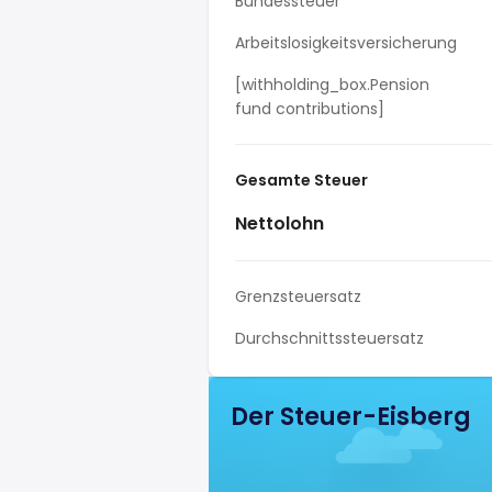
Bundessteuer
Arbeitslosigkeitsversicherung
[withholding_box.Pension
fund contributions]
Gesamte Steuer
Nettolohn
Grenzsteuersatz
Durchschnittssteuersatz
Der Steuer-Eisberg