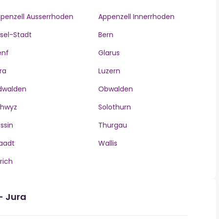
penzell Ausserrhoden
Appenzell Innerrhoden
sel-Stadt
Bern
enf
Glarus
ra
Luzern
dwalden
Obwalden
chwyz
Solothurn
ssin
Thurgau
aadt
Wallis
rich
- Jura