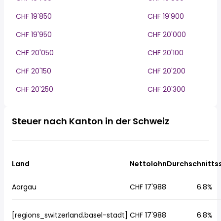
CHF 19'850
CHF 19'900
CHF 19'950
CHF 20'000
CHF 20'050
CHF 20'100
CHF 20'150
CHF 20'200
CHF 20'250
CHF 20'300
Steuer nach Kanton in der Schweiz
Land
Nettolohn
Durchschnitts
Aargau
CHF 17'988
6.8%
[regions_switzerland.basel-stadt]
CHF 17'988
6.8%