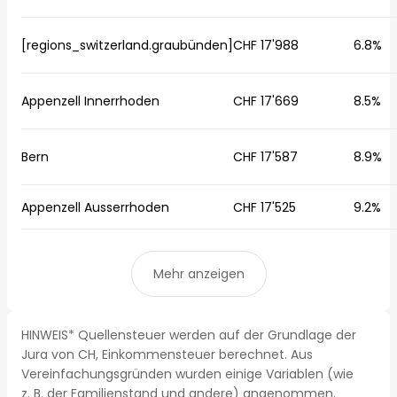
[regions_switzerland.graubünden]
CHF 17'988
6.8%
Appenzell Innerrhoden
CHF 17'669
8.5%
Bern
CHF 17'587
8.9%
Appenzell Ausserrhoden
CHF 17'525
9.2%
Mehr anzeigen
HINWEIS* Quellensteuer werden auf der Grundlage der
Jura von CH, Einkommensteuer berechnet. Aus
Vereinfachungsgründen wurden einige Variablen (wie
z. B. der Familienstand und andere) angenommen.