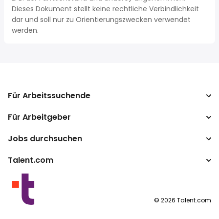
Dieses Dokument stellt keine rechtliche Verbindlichkeit
dar und soll nur zu Orientierungszwecken verwendet
werden.
Für Arbeitssuchende
Für Arbeitgeber
Jobs suchen
Lohnvergleich
Jobs durchsuchen
Unternehmen
Steuerrechner
ATS
Talent.com
Top-Suchanfragen
Lohnumrechner
Publisher Programm
Nach Standort
Mehr Länder
By category
Nutzungsbedingungen
©
2026
Talent.com
Datenschutzerklärung