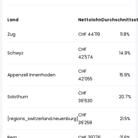
Land
Nettolohn
Durchschnittss
Zug
CHF 44'119
11.8%
CHF
Schwyz
14.9%
42'574
CHF
Appenzell Innerrhoden
15.9%
42'055
CHF
Solothurn
20.7%
39'630
CHF
[regions_switzerland.neuenburg]
21.5%
39'258
Bern
CHF 39'176
21.6%