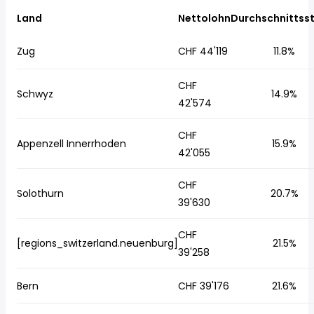
Land
Nettolohn
Durchschnittss
Zug
CHF 44'119
11.8%
CHF
Schwyz
14.9%
42'574
CHF
Appenzell Innerrhoden
15.9%
42'055
CHF
Solothurn
20.7%
39'630
CHF
[regions_switzerland.neuenburg]
21.5%
39'258
Bern
CHF 39'176
21.6%