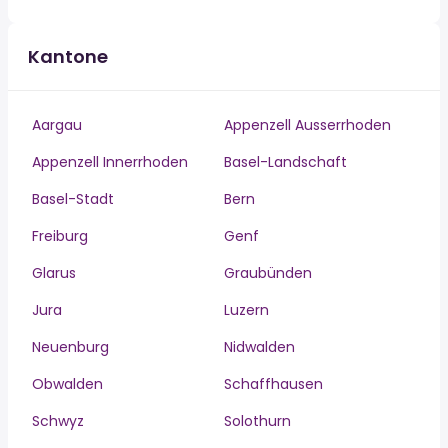
Kantone
Aargau
Appenzell Ausserrhoden
Appenzell Innerrhoden
Basel-Landschaft
Basel-Stadt
Bern
Freiburg
Genf
Glarus
Graubünden
Jura
Luzern
Neuenburg
Nidwalden
Obwalden
Schaffhausen
Schwyz
Solothurn