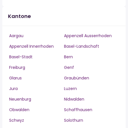
Kantone
Aargau
Appenzell Ausserrhoden
Appenzell Innerrhoden
Basel-Landschaft
Basel-Stadt
Bern
Freiburg
Genf
Glarus
Graubünden
Jura
Luzern
Neuenburg
Nidwalden
Obwalden
Schaffhausen
Schwyz
Solothurn