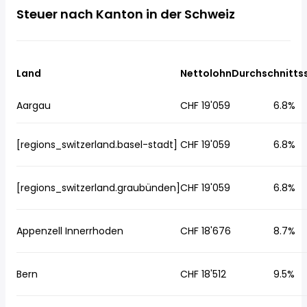
Steuer nach Kanton in der Schweiz
Land
Nettolohn
Durchschnitts
Aargau
CHF 19'059
6.8%
[regions_switzerland.basel-stadt]
CHF 19'059
6.8%
[regions_switzerland.graubünden]
CHF 19'059
6.8%
Appenzell Innerrhoden
CHF 18'676
8.7%
Bern
CHF 18'512
9.5%