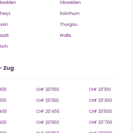
dwalden
Obwalden
chwyz
Solothurn
ssin
Thurgau
aadt
Wallis
rich
- Zug
000
CHF 20'050
CHF 20'100
200
CHF 20'250
CHF 20'300
400
CHF 20'450
CHF 20'500
600
CHF 20'650
CHF 20'700