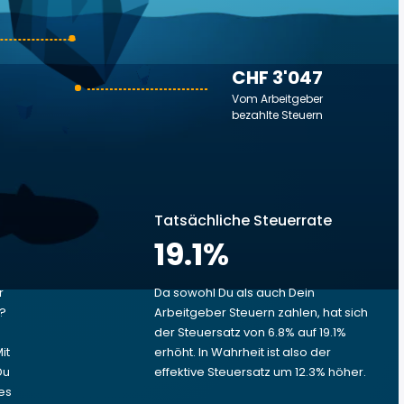
CHF 3'047
Vom Arbeitgeber
bezahlte Steuern
Tatsächliche Steuerrate
19.1
%
r
Da sowohl Du als auch Dein
t?
Arbeitgeber Steuern zahlen, hat sich
der Steuersatz von 6.8% auf 19.1%
it
erhöht. In Wahrheit ist also der
Du
effektive Steuersatz um 12.3% höher.
es