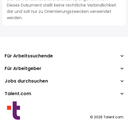
Dieses Dokument stellt keine rechtliche Verbindlichkeit
dar und soll nur zu Orientierungszwecken verwendet
werden.
Für Arbeitssuchende
Für Arbeitgeber
Jobs suchen
Lohnvergleich
Jobs durchsuchen
Unternehmen
Steuerrechner
ATS
Talent.com
Top-Suchanfragen
Lohnumrechner
Publisher Programm
Nach Standort
Mehr Länder
By category
Nutzungsbedingungen
©
2026
Talent.com
Datenschutzerklärung