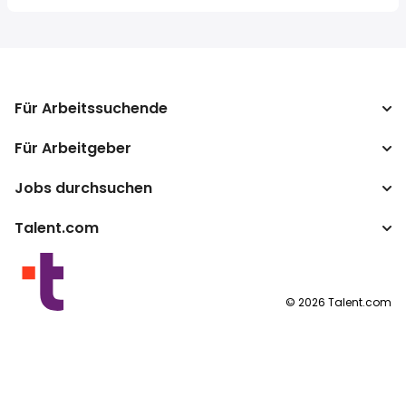
Für Arbeitssuchende
Für Arbeitgeber
Jobs suchen
Lohnvergleich
Jobs durchsuchen
Unternehmen
Steuerrechner
ATS
Talent.com
Top-Suchanfragen
Lohnumrechner
Publisher Programm
Nach Standort
Mehr Länder
By category
Nutzungsbedingungen
©
2026
Talent.com
Datenschutzerklärung
Cookie-Richtlinie
Impressum
Cookie-Einstellungen