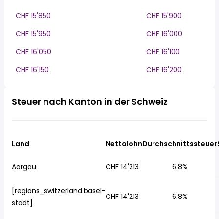
CHF 15'850
CHF 15'900
CHF 15'950
CHF 16'000
CHF 16'050
CHF 16'100
CHF 16'150
CHF 16'200
Steuer nach Kanton in der Schweiz
Land
Nettolohn
Durchschnittssteuer
Aargau
CHF 14'213
6.8%
[regions_switzerland.basel-
CHF 14'213
6.8%
stadt]