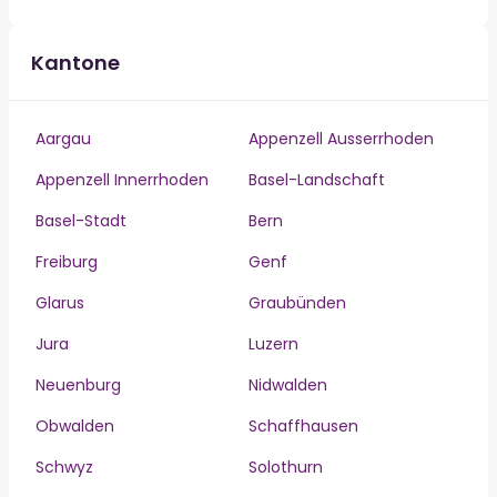
Kantone
Aargau
Appenzell Ausserrhoden
Appenzell Innerrhoden
Basel-Landschaft
Basel-Stadt
Bern
Freiburg
Genf
Glarus
Graubünden
Jura
Luzern
Neuenburg
Nidwalden
Obwalden
Schaffhausen
Schwyz
Solothurn