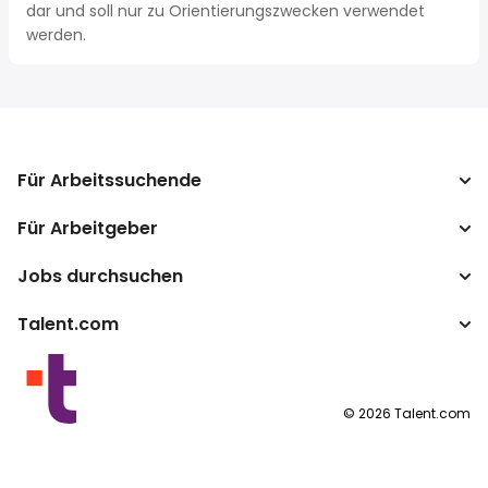
dar und soll nur zu Orientierungszwecken verwendet
werden.
Für Arbeitssuchende
Für Arbeitgeber
Jobs suchen
Lohnvergleich
Jobs durchsuchen
Unternehmen
Steuerrechner
ATS
Talent.com
Top-Suchanfragen
Lohnumrechner
Publisher Programm
Nach Standort
Mehr Länder
By category
Nutzungsbedingungen
©
2026
Talent.com
Datenschutzerklärung
Cookie-Richtlinie