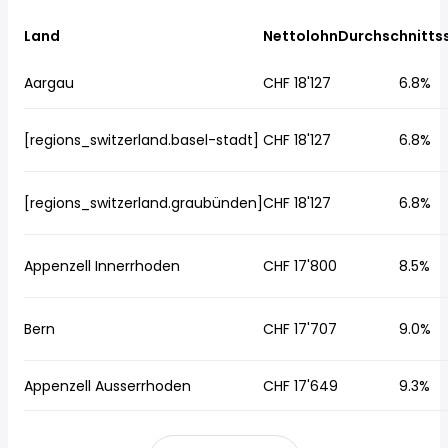
Land
Nettolohn
Durchschnitts
Aargau
CHF 18'127
6.8%
[regions_switzerland.basel-stadt]
CHF 18'127
6.8%
[regions_switzerland.graubünden]
CHF 18'127
6.8%
Appenzell Innerrhoden
CHF 17'800
8.5%
Bern
CHF 17'707
9.0%
Appenzell Ausserrhoden
CHF 17'649
9.3%