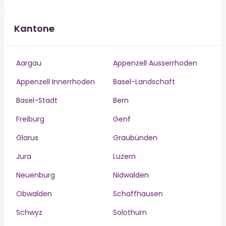
Kantone
Aargau
Appenzell Ausserrhoden
Appenzell Innerrhoden
Basel-Landschaft
Basel-Stadt
Bern
Freiburg
Genf
Glarus
Graubünden
Jura
Luzern
Neuenburg
Nidwalden
Obwalden
Schaffhausen
Schwyz
Solothurn