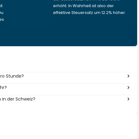
it
erhöht. In Wahrheit ist also der
Du
effektive Steuersatz um 12.2% höher.
es
 pro Stunde?
ahr?
n in der Schweiz?