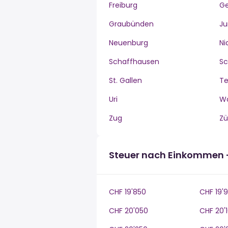
Freiburg
G
Graubünden
Ju
Neuenburg
Ni
Schaffhausen
S
St. Gallen
Te
Uri
W
Zug
Zü
Steuer nach Einkommen 
CHF 19'850
CHF 19'
CHF 20'050
CHF 20'