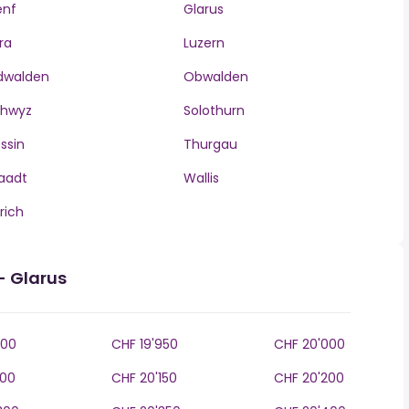
enf
Glarus
ra
Luzern
dwalden
Obwalden
chwyz
Solothurn
ssin
Thurgau
aadt
Wallis
rich
- Glarus
900
CHF 19'950
CHF 20'000
100
CHF 20'150
CHF 20'200