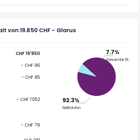
lt von 19.850 CHF - Glarus
7.7%
CHF 19'850
Gesamte Steuer
- CHF 96
- CHF 85
- CHF 1'052
92.3%
Nettolohn
- CHF 79