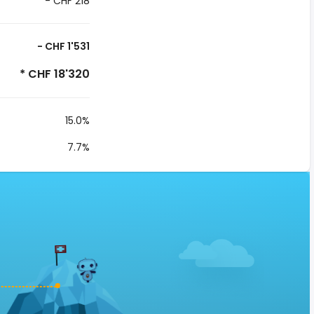
- CHF 218
- CHF 1'531
* CHF 18'320
15.0%
7.7%