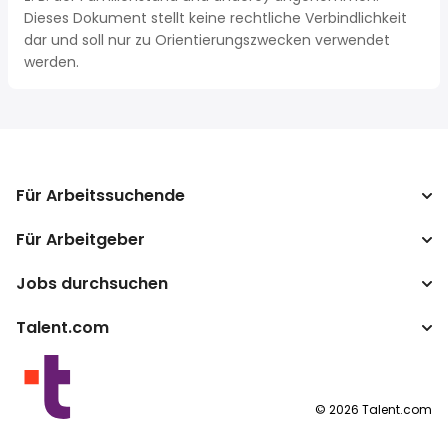
Dieses Dokument stellt keine rechtliche Verbindlichkeit
dar und soll nur zu Orientierungszwecken verwendet
werden.
Für Arbeitssuchende
Für Arbeitgeber
Jobs suchen
Lohnvergleich
Jobs durchsuchen
Unternehmen
Steuerrechner
ATS
Talent.com
Top-Suchanfragen
Lohnumrechner
Publisher Programm
Nach Standort
Mehr Länder
By category
Nutzungsbedingungen
©
2026
Talent.com
Datenschutzerklärung