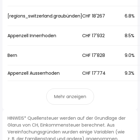
[regions_switzerland.graubünden]
CHF 18'267
6.8%
Appenzell Innerrhoden
CHF 17'932
8.5%
Bern
CHF 17'828
9.0%
Appenzell Ausserrhoden
CHF 17'774
9.3%
Mehr anzeigen
HINWEIS* Quellensteuer werden auf der Grundlage der
Glarus von CH, Einkommensteuer berechnet. Aus
Vereinfachungsgründen wurden einige Variablen (wie
z. B. der Familienstand und andere) angenommen.