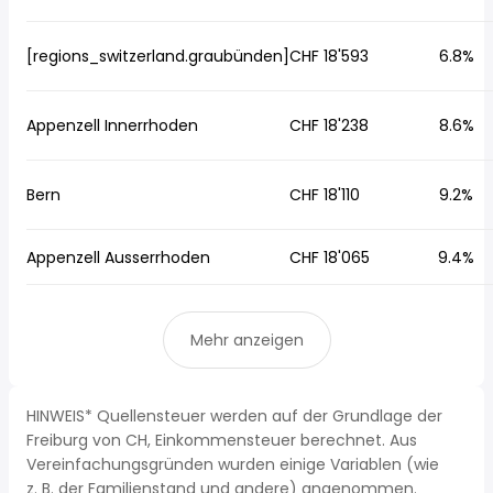
[regions_switzerland.graubünden]
CHF 18'593
6.8%
Appenzell Innerrhoden
CHF 18'238
8.6%
Bern
CHF 18'110
9.2%
Appenzell Ausserrhoden
CHF 18'065
9.4%
Mehr anzeigen
HINWEIS* Quellensteuer werden auf der Grundlage der
Freiburg von CH, Einkommensteuer berechnet. Aus
Vereinfachungsgründen wurden einige Variablen (wie
z. B. der Familienstand und andere) angenommen.