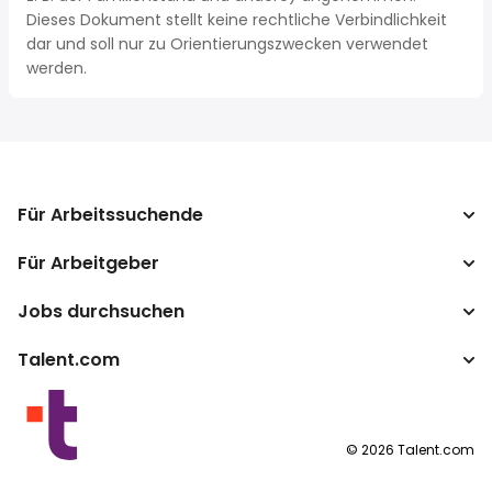
Dieses Dokument stellt keine rechtliche Verbindlichkeit
dar und soll nur zu Orientierungszwecken verwendet
werden.
Für Arbeitssuchende
Für Arbeitgeber
Jobs suchen
Lohnvergleich
Jobs durchsuchen
Unternehmen
Steuerrechner
ATS
Talent.com
Top-Suchanfragen
Lohnumrechner
Publisher Programm
Nach Standort
Mehr Länder
By category
Nutzungsbedingungen
©
2026
Talent.com
Datenschutzerklärung