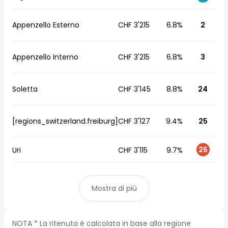
Appenzello Esterno
CHF 3'215
6.8%
2
Appenzello Interno
CHF 3'215
6.8%
3
Soletta
CHF 3'145
8.8%
24
[regions_switzerland.freiburg]
CHF 3'127
9.4%
25
26
Uri
CHF 3'115
9.7%
Mostra di più
NOTA * La ritenuta è calcolata in base alla regione