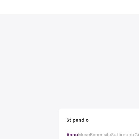
Stipendio
Anno
Mese
Bimensile
Settimana
G