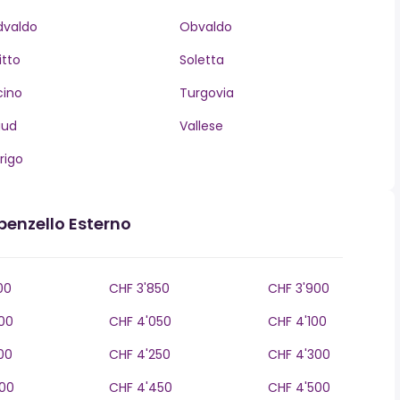
dvaldo
Obvaldo
itto
Soletta
cino
Turgovia
aud
Vallese
rigo
penzello Esterno
00
CHF 3'850
CHF 3'900
00
CHF 4'050
CHF 4'100
00
CHF 4'250
CHF 4'300
00
CHF 4'450
CHF 4'500