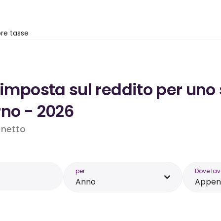
re tasse
’imposta sul reddito per uno
rno - 2026
o netto
per
Dove lav
Anno
Appenz