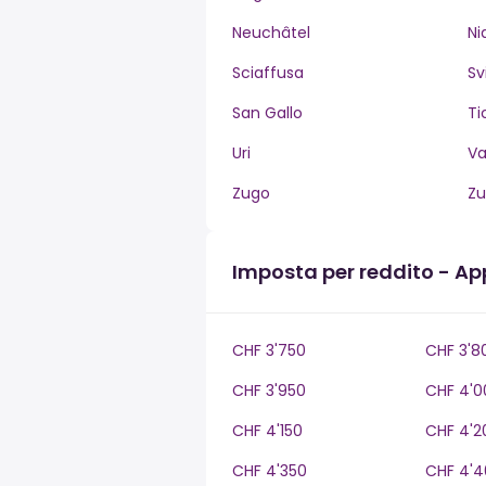
Neuchâtel
Ni
Sciaffusa
Sv
San Gallo
Ti
Uri
V
Zugo
Zu
Imposta per reddito - Ap
CHF 3'750
CHF 3'8
CHF 3'950
CHF 4'0
CHF 4'150
CHF 4'2
CHF 4'350
CHF 4'4