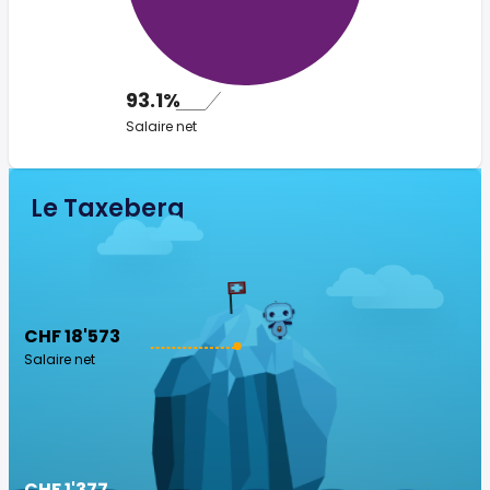
93.1%
Salaire net
Le Taxeberg
CHF 18'573
Salaire net
CHF 1'377