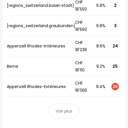
CHF
[regions_switzerland.basel-stadt]
6.8%
2
18'593
CHF
[regions_switzerland.graubünden]
6.8%
3
18'593
CHF
Appenzell Rhodes-Intérieures
8.6%
24
18'238
CHF
Berne
9.2%
25
18'110
CHF
Appenzell Rhodes-Extérieures
9.4%
26
18'065
Voir plus