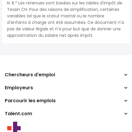
N. B.* Les retenues sont basées sur les tables d'impôt de
Tessin CH. Pour des raisons de simplification, certaines
variables tel que le statut marital ou le nombre
d'enfants à charge ont été assumées. Ce document n'a
pas de valeur légale et n'a pour but que de donner une
approximation du salaire net après impôt.
Chercheurs d'emploi
Employeurs
Recherche d'emploi
Recherche de salaire
Parcourir les emplois
Entreprises
Calculateur d'impôts
ATS
Talent.com
Recherches populaires
Convertisseur de salaire
Programmes partenaires
Par lieu
Autres pays
By category