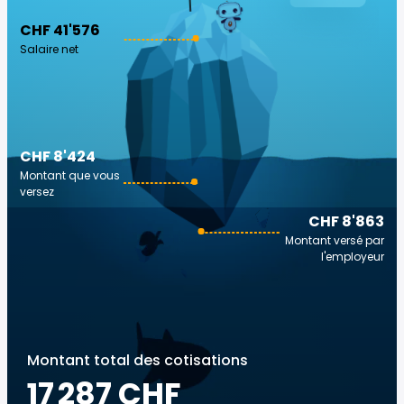
CHF 41'576
Salaire net
CHF 8'424
Montant que vous
versez
CHF 8'863
Montant versé par
l'employeur
Montant total des cotisations
17 287 CHF