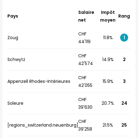
Salaire
Impôt
Pays
Rang
net
moyen
CHF
Zoug
11.8%
1
44'119
CHF
Schwytz
14.9%
2
42'574
CHF
Appenzell Rhodes-Intérieures
15.9%
3
42'055
CHF
Soleure
20.7%
24
39'630
CHF
[regions_switzerland.neuenburg]
21.5%
25
39'258