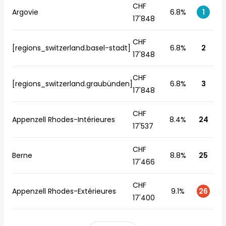
CHF
Argovie
6.8%
1
17'848
CHF
[regions_switzerland.basel-stadt]
6.8%
2
17'848
CHF
[regions_switzerland.graubünden]
6.8%
3
17'848
CHF
Appenzell Rhodes-Intérieures
8.4%
24
17'537
CHF
Berne
8.8%
25
17'466
CHF
Appenzell Rhodes-Extérieures
9.1%
26
17'400