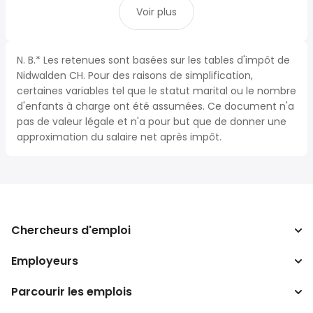
Voir plus
N. B.* Les retenues sont basées sur les tables d'impôt de
Nidwalden CH. Pour des raisons de simplification,
certaines variables tel que le statut marital ou le nombre
d'enfants à charge ont été assumées. Ce document n'a
pas de valeur légale et n'a pour but que de donner une
approximation du salaire net après impôt.
Chercheurs d'emploi
Employeurs
Recherche d'emploi
Recherche de salaire
Parcourir les emplois
Entreprises
Calculateur d'impôts