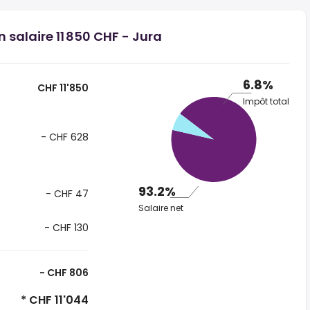
 salaire 11 850 CHF - Jura
6.8%
CHF 11'850
Impôt total
- CHF 628
93.2%
- CHF 47
Salaire net
- CHF 130
- CHF 806
* CHF 11'044