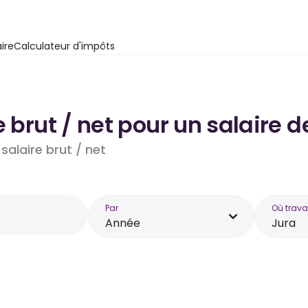
ire
Calculateur d'impôts
e brut / net pour un salaire d
salaire brut / net
Par
Où trava
Année
Jura