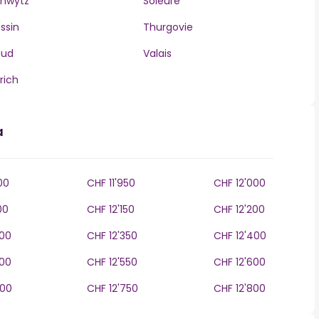
hwytz
Soleure
ssin
Thurgovie
aud
Valais
rich
a
00
CHF 11'950
CHF 12'000
00
CHF 12'150
CHF 12'200
300
CHF 12'350
CHF 12'400
500
CHF 12'550
CHF 12'600
700
CHF 12'750
CHF 12'800