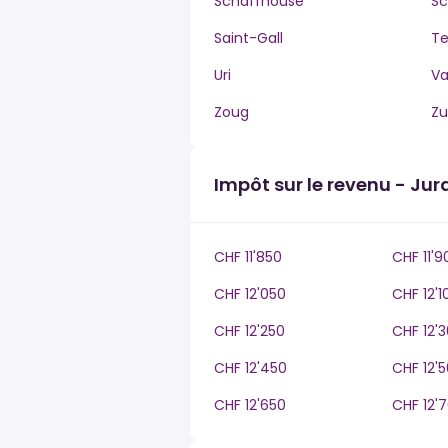
Schaffhouse
Sc
Saint-Gall
Te
Uri
V
Zoug
Zu
Impôt sur le revenu - Jur
CHF 11'850
CHF 11'9
CHF 12'050
CHF 12'1
CHF 12'250
CHF 12'
CHF 12'450
CHF 12'
CHF 12'650
CHF 12'