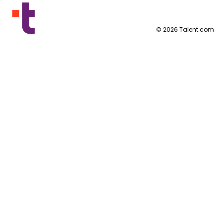
Nach Standort
Mehr Länder
By category
Nutzungsbedingungen
©
2026
Talent.com
Datenschutzerklärung
Cookie-Richtlinie
Impressum
Cookie-Einstellungen
Anfrage nach personenbezogenen Daten
Hilfezentrum