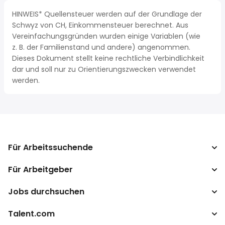
HINWEIS* Quellensteuer werden auf der Grundlage der
Schwyz von CH, Einkommensteuer berechnet. Aus
Vereinfachungsgründen wurden einige Variablen (wie
z. B. der Familienstand und andere) angenommen.
Dieses Dokument stellt keine rechtliche Verbindlichkeit
dar und soll nur zu Orientierungszwecken verwendet
werden.
Für Arbeitssuchende
Für Arbeitgeber
Jobs suchen
Lohnvergleich
Jobs durchsuchen
Unternehmen
Steuerrechner
ATS
Talent.com
Top-Suchanfragen
Lohnumrechner
Publisher Programm