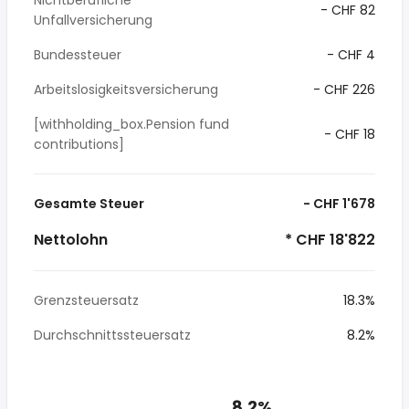
Nichtberufliche
- CHF 82
Unfallversicherung
Bundessteuer
- CHF 4
Arbeitslosigkeitsversicherung
- CHF 226
[withholding_box.Pension fund
- CHF 18
contributions]
Gesamte Steuer
- CHF 1'678
Nettolohn
* CHF 18'822
Grenzsteuersatz
18.3%
Durchschnittssteuersatz
8.2%
8.2%