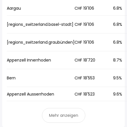
Aargau
CHF 19'106
6.8%
[regions_switzerland.basel-stadt]
CHF 19'106
6.8%
[regions_switzerland.graubünden]
CHF 19'106
6.8%
Appenzell Innerrhoden
CHF 18'720
8.7%
Bern
CHF 18'553
9.5%
Appenzell Ausserrhoden
CHF 18'523
9.6%
Mehr anzeigen