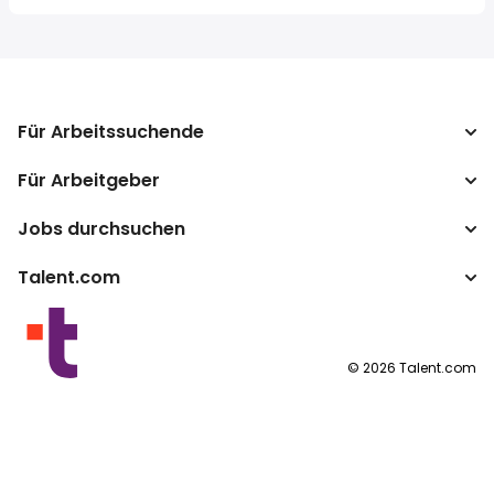
Für Arbeitssuchende
Für Arbeitgeber
Jobs suchen
Lohnvergleich
Jobs durchsuchen
Unternehmen
Steuerrechner
ATS
Talent.com
Top-Suchanfragen
Lohnumrechner
Publisher Programm
Nach Standort
Mehr Länder
By category
Nutzungsbedingungen
©
2026
Talent.com
Datenschutzerklärung
Cookie-Richtlinie
Impressum
Cookie-Einstellungen