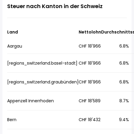
Steuer nach Kanton in der Schweiz
Land
Nettolohn
Durchschnitts
Aargau
CHF 18'966
6.8%
[regions_switzerland.basel-stadt]
CHF 18'966
6.8%
[regions_switzerland.graubünden]
CHF 18'966
6.8%
Appenzell Innerrhoden
CHF 18'589
8.7%
Bern
CHF 18'432
9.4%