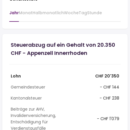
Jahr
Monat
Halbmonatlich
Woche
Tag
Stunde
Steuerabzug auf ein Gehalt von 20.350
CHF - Appenzell Innerrhoden
Lohn
CHF 20'350
Gemeindesteuer
- CHF 144
Kantonalsteuer
- CHF 238
Beiträge zur AHV,
Invalidenversicherung,
- CHF 1'079
Entschädigung für
Verdienstausfälle