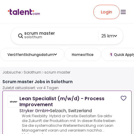
Login
scrum master
25 km
solothurn
Veröffentlichungsdatum
Homeoffice
Quick Appl
Jobsuche
Solothurn
scrum master
Scrum master Jobs in Solothurn
Zuletzt aktualisiert: vor 4 Tagen
Lean Specialist (m/w/d) - Process
Improvement
Stryker GmbH
•
Selzach, Switzerland
Work Flexibility: Hybrid or Onsite.Gestalten Sie aktiv
die Zukunft der Produktion mit: In dieser Rolle treiben
Sie die systematische Weiterentwicklung von Lean
Management voran und verankern nachha...