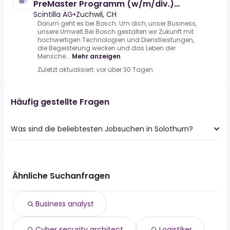
PreMaster Programm (w/m/div.)
REF278142E
Scintilla AG
•
Zuchwil, CH
Darum geht es bei Bosch: Um dich, unser Business,
unsere Umwelt.Bei Bosch gestalten wir Zukunft mit
hochwertigen Technologien und Dienstleistungen,
die Begeisterung wecken und das Leben der
Mensche...
Mehr anzeigen
Zuletzt aktualisiert: vor über 30 Tagen
Häufig gestellte Fragen
Was sind die beliebtesten Jobsuchen in Solothurn?
Die 10 beliebtesten Jobsuchen in Solothurn sind:
logistiker
sachbearbeiter
Ähnliche Suchanfragen
aushilfe
lagermitarbeiter
Business analyst
chauffeur
koch
Cyber security architect
Logistiker