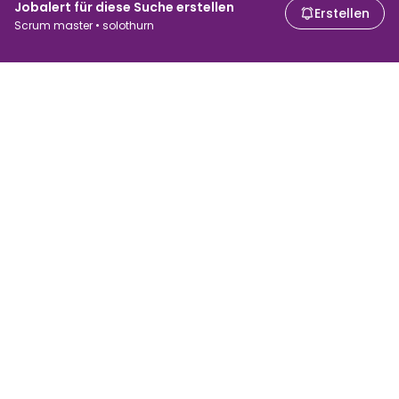
Jobalert für diese Suche erstellen
Erstellen
Scrum master • solothurn
Für Arbeitssuchende
Für Arbeitgeber
Jobs suchen
Lohnvergleich
Jobs durchsuchen
Unternehmen
Steuerrechner
ATS