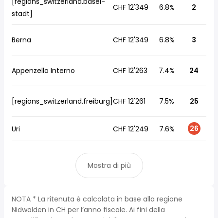
[regions_switzerland.basel-
CHF 12'349
6.8%
2
stadt]
Berna
CHF 12'349
6.8%
3
Appenzello Interno
CHF 12'263
7.4%
24
[regions_switzerland.freiburg]
CHF 12'261
7.5%
25
26
Uri
CHF 12'249
7.6%
Mostra di più
NOTA * La ritenuta è calcolata in base alla regione
Nidwalden in CH per l’anno fiscale. Ai fini della