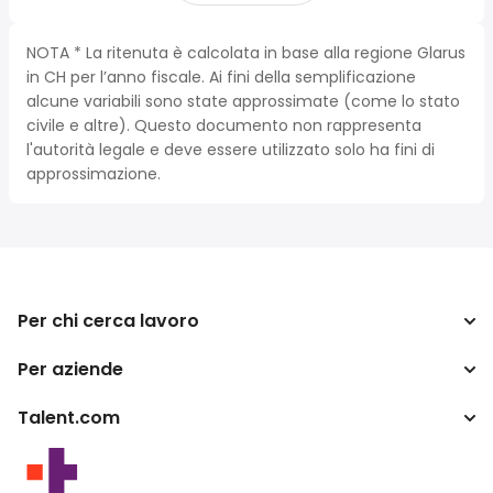
NOTA * La ritenuta è calcolata in base alla regione Glarus
in CH per l’anno fiscale. Ai fini della semplificazione
alcune variabili sono state approssimate (come lo stato
civile e altre). Questo documento non rappresenta
l'autorità legale e deve essere utilizzato solo ha fini di
approssimazione.
Per chi cerca lavoro
Per aziende
Cerca lavoro
Cerca stipendio
Talent.com
Aziende
Calcolatore tasse
ATS
Più paesi
Convertitore di stipendio
Programma per publishers