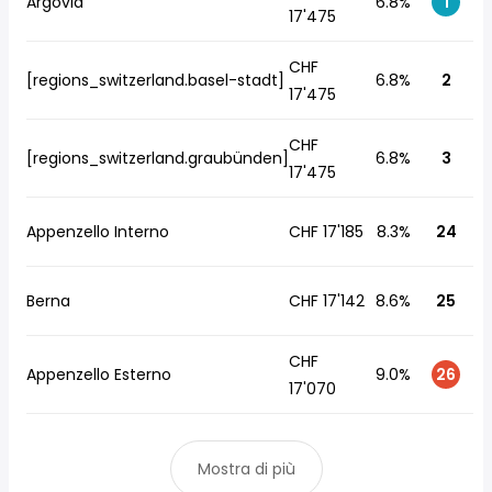
Argovia
6.8%
1
17'475
CHF
[regions_switzerland.basel-stadt]
6.8%
2
17'475
CHF
[regions_switzerland.graubünden]
6.8%
3
17'475
Appenzello Interno
CHF 17'185
8.3%
24
Berna
CHF 17'142
8.6%
25
CHF
Appenzello Esterno
9.0%
26
17'070
Mostra di più