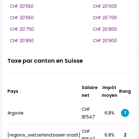
CHF 20'550
CHF 20'600
CHF 20'650
CHF 20'700
CHF 20'750
CHF 20'800
CHF 20'850
CHF 20'900
Taxe par canton en Suisse
Salaire
Impôt
Pays
Rang
net
moyen
CHF
Argovie
6.8%
1
18'547
CHF
[regions_switzerland.basel-stadt]
6.8%
2