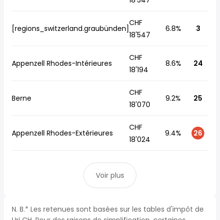
18'547
CHF
[regions_switzerland.graubünden]
6.8%
3
18'547
CHF
Appenzell Rhodes-Intérieures
8.6%
24
18'194
CHF
Berne
9.2%
25
18'070
CHF
Appenzell Rhodes-Extérieures
9.4%
26
18'024
Voir plus
N. B.* Les retenues sont basées sur les tables d'impôt de