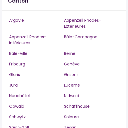
Canton
Argovie
Appenzell Rhodes-
Extérieures
Appenzell Rhodes-
Bâle-Campagne
Intérieures
Bâle-Ville
Berne
Fribourg
Genève
Glaris
Grisons
Jura
Lucerne
Neuchâtel
Nidwald
Obwald
Schaffhouse
Schwytz
Soleure
Saint-Gall
Tessin