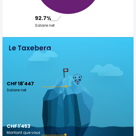
92.7%
Salaire net
Le Taxeberg
CHF 18'447
Salaire net
CHF 1'453
Montant que vous