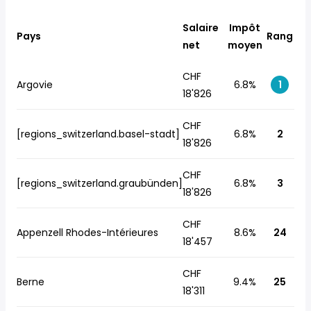
Salaire
Impôt
Pays
Rang
net
moyen
CHF
Argovie
6.8%
1
18'826
CHF
[regions_switzerland.basel-stadt]
6.8%
2
18'826
CHF
[regions_switzerland.graubünden]
6.8%
3
18'826
CHF
Appenzell Rhodes-Intérieures
8.6%
24
18'457
CHF
Berne
9.4%
25
18'311