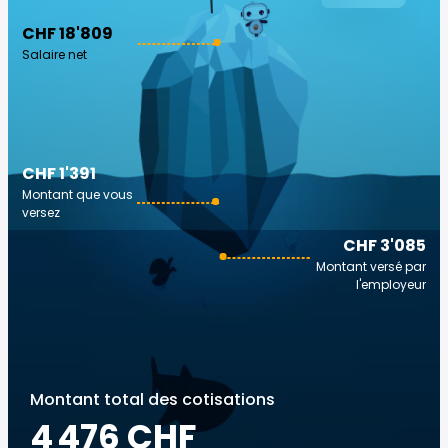
CHF 18'809
Salaire net
CHF 1'391
Montant que vous
versez
CHF 3'085
Montant versé par
l'employeur
Montant total des cotisations
4 476 CHF