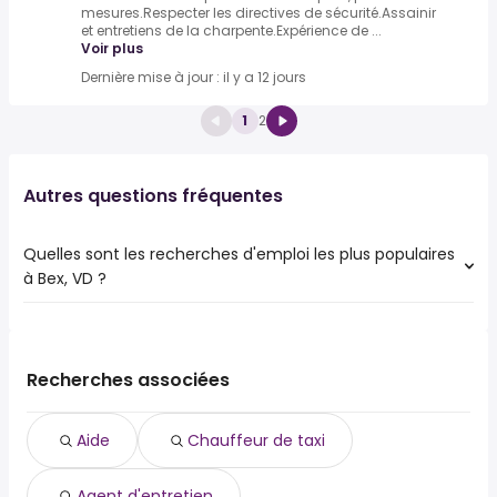
mesures.Respecter les directives de sécurité.Assainir
et entretiens de la charpente.Expérience de ...
Voir plus
Dernière mise à jour : il y a 12 jours
1
2
Autres questions fréquentes
Quelles sont les recherches d'emploi les plus populaires
à Bex, VD ?
Les 10 recherches d'emploi les plus populaires à Bex, VD
sont :
aide
Recherches associées
chauffeur de taxi
agent d'entretien
Aide
Chauffeur de taxi
agent de maintenance
ems
Agent d'entretien