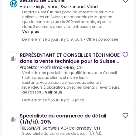
Second de cuisine
Hotelis
•
Aigle, Vaud, Switzerland, Vaud
Eldora SA est l'un des principaux restaurateurs de
collectivités en Suisse, responsable de la gestion
quotidienne de plus de 290 restaurants, répartis
dans 3 secteurs d'activité : entreprise, ensei...
Voir plus
Dernière mise à jour : il y a 9 jours
•
Offre sponsorisée
REPRÉSENTANT ET CONSEILLER TÉCHNIQUE
dans la vente technique pour la Suisse
romande (Région:
Protektor Profil GmbH
•
Bex, CH
Vente de nos produits de qualité innovants.Conseil
technique aux clients et revendeurs
existants.Acquisition de nouveaux clients /
revendeurs.Élaboration, avec les clients / revendeurs,
de l'assort...
Voir plus
Dernière mise à jour : il y a 15 jours
Spécialiste du commerce de détail
(f/h/d), 20%
FRESSNAPF Schweiz AG
•
Collombey, CH
Spécialiste du commerce de détail (f/h/d),