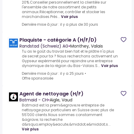
20%.Conseiller personnellement la clientèle sur
l'ensemble de notre assortiment de petits
animaux.Réceptionner, contrôler et stocker les
marchandises.Prés...
Voir plus
Dernière mise à jour : il y a plus de 30 jours
Plaquiste - catégorie A (H/F/D)
Randstad (Schweiz) AG
•
Monthey, Valais
Tu as le goût du travail bien fait et le plâtre n'a plus
de secret pour toi ? Nous recherchons activement un
Gypseur expérimenté pour rejoindre une entreprise
dynamique de la région du Bas-Valais.S...
Voir plus
Dernière mise à jour : il y a 25 jours
•
Offre sponsorisée
Agent de nettoyage (H/F)
Batmaid - CH
•
Aigle, Vaud
Batmaid est la premi&egrave;re entreprise de
nettoyage pour particuliers en Suisse avec plus de
55'000 clients.Nous sommes constamment
&agrave; la recherche
d&rsquo;employ&eacute;&middot;e&middot;s...
Voir plus