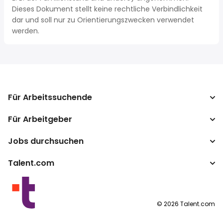
Dieses Dokument stellt keine rechtliche Verbindlichkeit
dar und soll nur zu Orientierungszwecken verwendet
werden.
Für Arbeitssuchende
Für Arbeitgeber
Jobs suchen
Lohnvergleich
Jobs durchsuchen
Unternehmen
Steuerrechner
ATS
Talent.com
Top-Suchanfragen
Lohnumrechner
Publisher Programm
Nach Standort
Mehr Länder
By category
Nutzungsbedingungen
©
2026
Talent.com
Datenschutzerklärung