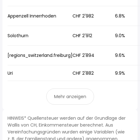
Appenzell Innerrhoden
CHF 2'982
6.8%
Solothurn
CHF 2'912
9.0%
[regions_switzerland.freiburg]
CHF 2'894
9.6%
Uri
CHF 2'882
9.9%
Mehr anzeigen
HINWEIS* Quellensteuer werden auf der Grundlage der
Wallis von CH, Einkommensteuer berechnet. Aus
Vereinfachungsgründen wurden einige Variablen (wie
z. B. der Familienstand und andere) angenommen.