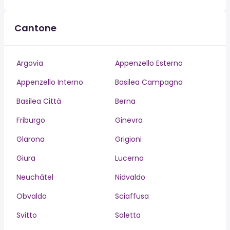
Cantone
Argovia
Appenzello Esterno
Appenzello Interno
Basilea Campagna
Basilea Città
Berna
Friburgo
Ginevra
Glarona
Grigioni
Giura
Lucerna
Neuchâtel
Nidvaldo
Obvaldo
Sciaffusa
Svitto
Soletta