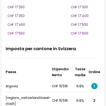
CHF 17'250
CHF 17'300
CHF 17'350
CHF 17'400
CHF 17'450
CHF 17'500
CHF 17'550
CHF 17'600
Imposta per cantone in Svizzera
Stipendio
Tasse
Paese
Ordine
Netto
medie
Argovia
CHF 15'518
6.8%
1
[regions_switzerland.basel-
CHF 15'518
6.8%
2
stadt]