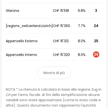
Glarona
CHF 15'518
6.8%
3
[regions_switzerland.zürich]
CHF 15'360
7.7%
24
Appenzello Esterno
CHF 15'312
8.0%
25
26
Appenzello Interno
CHF 15'320
8.0%
Mostra di più
NOTA * La ritenuta è calcolata in base alla regione Zug in
CH per l’anno fiscale. Ai fini della semplificazione alcune
variabili sono state approssimate (come lo stato civile e
altre). Questo documento non rappresenta l'autorità