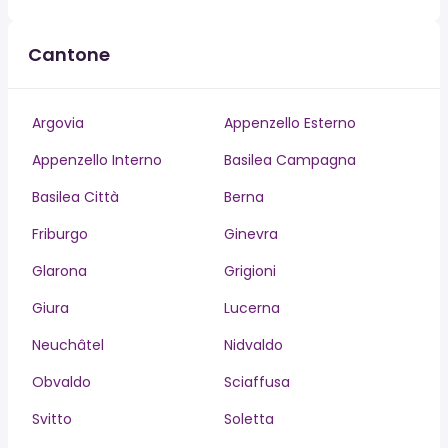
Cantone
Argovia
Appenzello Esterno
Appenzello Interno
Basilea Campagna
Basilea Città
Berna
Friburgo
Ginevra
Glarona
Grigioni
Giura
Lucerna
Neuchâtel
Nidvaldo
Obvaldo
Sciaffusa
Svitto
Soletta