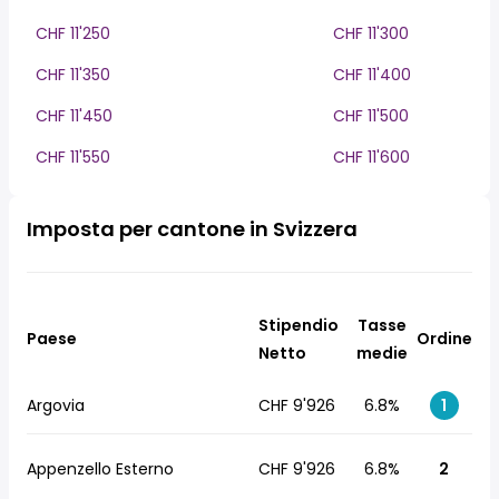
CHF 11'250
CHF 11'300
CHF 11'350
CHF 11'400
CHF 11'450
CHF 11'500
CHF 11'550
CHF 11'600
Imposta per cantone in Svizzera
Stipendio
Tasse
Paese
Ordine
Netto
medie
Argovia
CHF 9'926
6.8%
1
Appenzello Esterno
CHF 9'926
6.8%
2