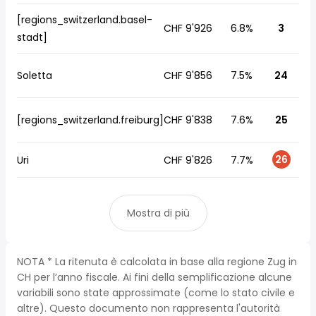
[regions_switzerland.basel-
CHF 9'926
6.8%
3
stadt]
Soletta
CHF 9'856
7.5%
24
[regions_switzerland.freiburg]
CHF 9'838
7.6%
25
26
Uri
CHF 9'826
7.7%
Mostra di più
NOTA * La ritenuta è calcolata in base alla regione Zug in
CH per l’anno fiscale. Ai fini della semplificazione alcune
variabili sono state approssimate (come lo stato civile e
altre). Questo documento non rappresenta l'autorità