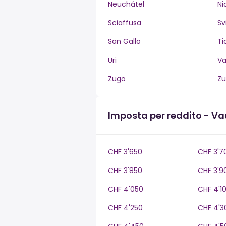
Neuchâtel
Ni
Sciaffusa
Sv
San Gallo
Ti
Uri
V
Zugo
Zu
Imposta per reddito - V
CHF 3'650
CHF 3'7
CHF 3'850
CHF 3'9
CHF 4'050
CHF 4'1
CHF 4'250
CHF 4'3