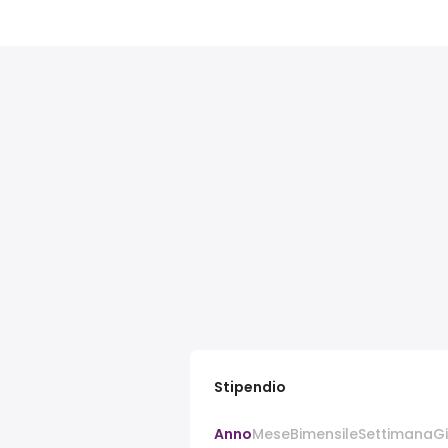
Stipendio
Anno
Mese
Bimensile
Settimana
G