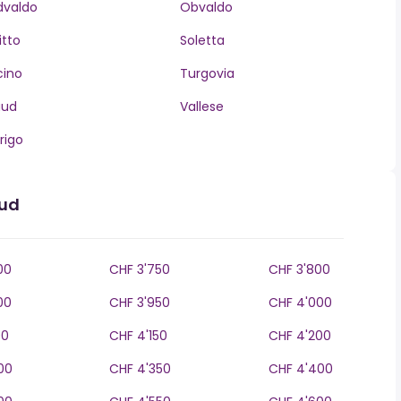
dvaldo
Obvaldo
itto
Soletta
cino
Turgovia
aud
Vallese
rigo
aud
00
CHF 3'750
CHF 3'800
00
CHF 3'950
CHF 4'000
00
CHF 4'150
CHF 4'200
00
CHF 4'350
CHF 4'400