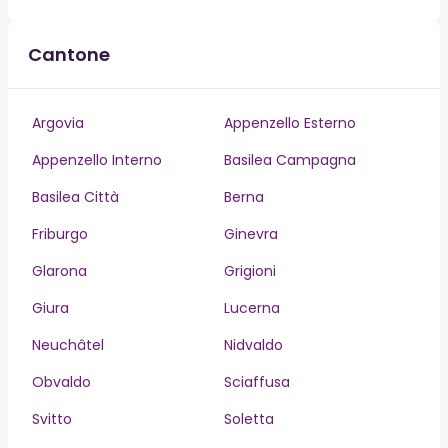
Cantone
Argovia
Appenzello Esterno
Appenzello Interno
Basilea Campagna
Basilea Città
Berna
Friburgo
Ginevra
Glarona
Grigioni
Giura
Lucerna
Neuchâtel
Nidvaldo
Obvaldo
Sciaffusa
Svitto
Soletta