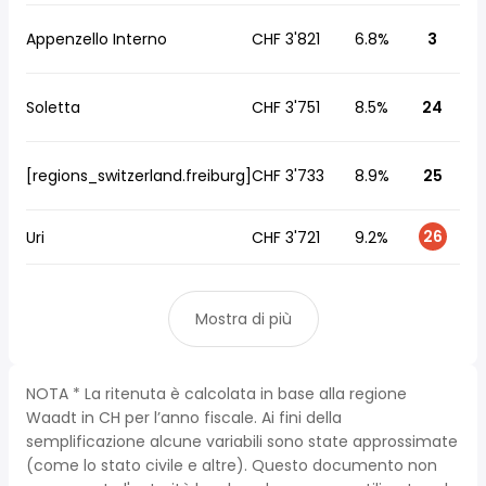
Appenzello Interno
CHF 3'821
6.8%
3
Soletta
CHF 3'751
8.5%
24
[regions_switzerland.freiburg]
CHF 3'733
8.9%
25
26
Uri
CHF 3'721
9.2%
Mostra di più
NOTA * La ritenuta è calcolata in base alla regione
Waadt in CH per l’anno fiscale. Ai fini della
semplificazione alcune variabili sono state approssimate
(come lo stato civile e altre). Questo documento non