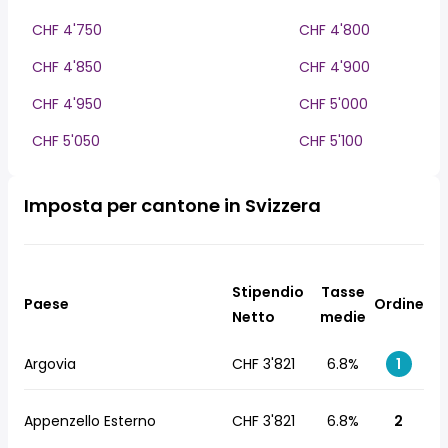
CHF 4'750
CHF 4'800
CHF 4'850
CHF 4'900
CHF 4'950
CHF 5'000
CHF 5'050
CHF 5'100
Imposta per cantone in Svizzera
Stipendio
Tasse
Paese
Ordine
Netto
medie
Argovia
CHF 3'821
6.8%
1
Appenzello Esterno
CHF 3'821
6.8%
2