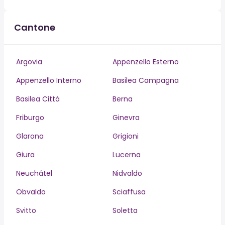
Cantone
Argovia
Appenzello Esterno
Appenzello Interno
Basilea Campagna
Basilea Città
Berna
Friburgo
Ginevra
Glarona
Grigioni
Giura
Lucerna
Neuchâtel
Nidvaldo
Obvaldo
Sciaffusa
Svitto
Soletta