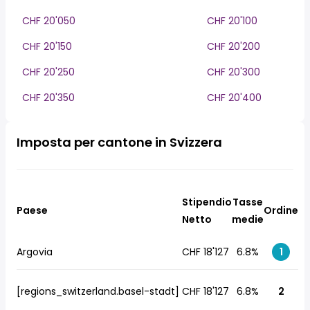
CHF 20'050
CHF 20'100
CHF 20'150
CHF 20'200
CHF 20'250
CHF 20'300
CHF 20'350
CHF 20'400
Imposta per cantone in Svizzera
Stipendio
Tasse
Paese
Ordine
Netto
medie
Argovia
CHF 18'127
6.8%
1
[regions_switzerland.basel-stadt]
CHF 18'127
6.8%
2