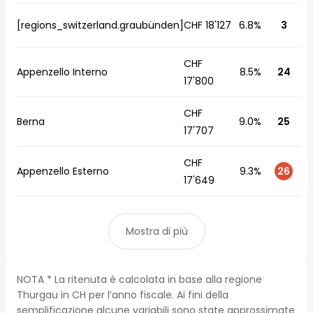
[regions_switzerland.graubünden]
CHF 18'127
6.8%
3
CHF
Appenzello Interno
8.5%
24
17'800
CHF
Berna
9.0%
25
17'707
CHF
Appenzello Esterno
9.3%
26
17'649
Mostra di più
NOTA * La ritenuta è calcolata in base alla regione
Thurgau in CH per l’anno fiscale. Ai fini della
semplificazione alcune variabili sono state approssimate