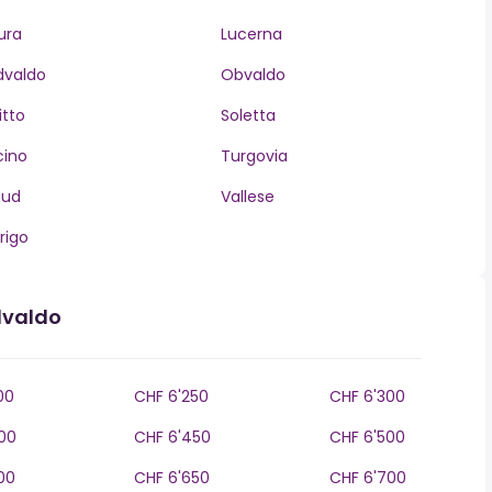
ura
Lucerna
dvaldo
Obvaldo
itto
Soletta
cino
Turgovia
aud
Vallese
rigo
dvaldo
00
CHF 6'250
CHF 6'300
00
CHF 6'450
CHF 6'500
00
CHF 6'650
CHF 6'700