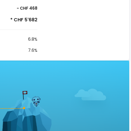
- CHF 468
* CHF 5'682
6.8%
7.6%