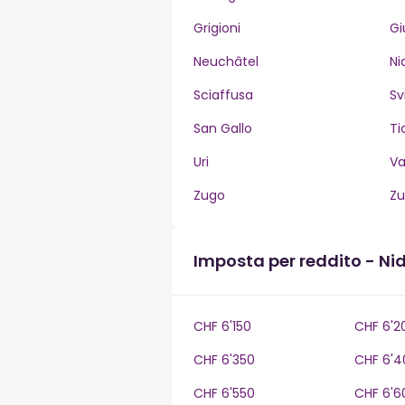
Grigioni
Gi
Neuchâtel
Ni
Sciaffusa
Sv
San Gallo
Ti
Uri
V
Zugo
Zu
Imposta per reddito - Ni
CHF 6'150
CHF 6'2
CHF 6'350
CHF 6'4
CHF 6'550
CHF 6'6