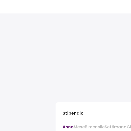
Stipendio
Anno
Mese
Bimensile
Settimana
G