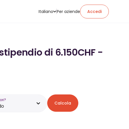
Italiano
Per aziende
Accedi
stipendio di 6.150CHF -
ori?
Calcola
do