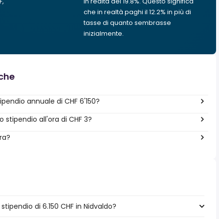
F,
in realtà del 19.8%. Questo significa
che in realtà paghi il 12.2% in più di
tasse di quanto sembrasse
inizialmente.
nche
pendio annuale di CHF 6'150?
stipendio all'ora di CHF 3?
era?
tipendio di 6.150 CHF in Nidvaldo?