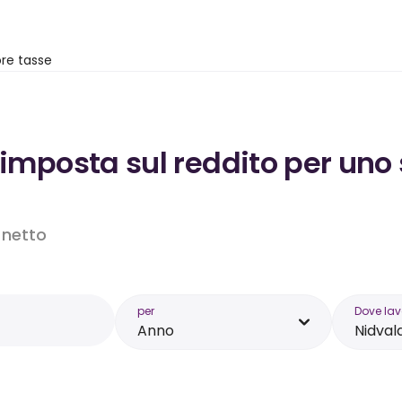
re tasse
’imposta sul reddito per uno 
o netto
per
Dove lav
Anno
Nidval