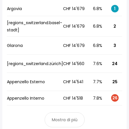
Argovia
CHF 14'679
6.8%
1
[regions_switzerland.basel-
CHF 14'679
6.8%
2
stadt]
Glarona
CHF 14'679
6.8%
3
[regions_switzerland.zürich]
CHF 14'560
7.6%
24
Appenzello Esterno
CHF 14'541
7.7%
25
26
Appenzello Interno
CHF 14'518
7.8%
Mostra di più