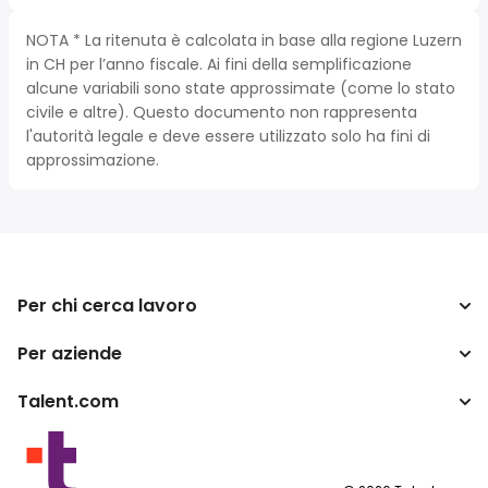
NOTA * La ritenuta è calcolata in base alla regione Luzern
in CH per l’anno fiscale. Ai fini della semplificazione
alcune variabili sono state approssimate (come lo stato
civile e altre). Questo documento non rappresenta
l'autorità legale e deve essere utilizzato solo ha fini di
approssimazione.
Per chi cerca lavoro
Per aziende
Cerca lavoro
Cerca stipendio
Talent.com
Aziende
Calcolatore tasse
ATS
Più paesi
Convertitore di stipendio
Programma per publishers
Condizioni di utilizzo