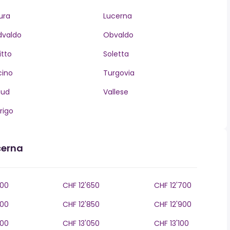
ura
Lucerna
dvaldo
Obvaldo
itto
Soletta
cino
Turgovia
aud
Vallese
rigo
cerna
600
CHF 12'650
CHF 12'700
800
CHF 12'850
CHF 12'900
000
CHF 13'050
CHF 13'100