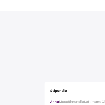
Stipendio
Anno
Mese
Bimensile
Settimana
G