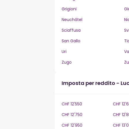
Grigioni
Gi
Neuchâtel
Ni
Sciaffusa
Sv
San Gallo
Ti
Uri
V
Zugo
Zu
Imposta per reddito - Lu
CHF 12'550
CHF 12'
CHF 12'750
CHF 12'
CHF 12'950
CHF 13'