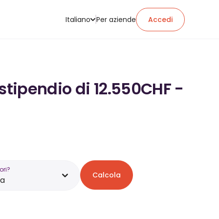
Italiano
Per aziende
Accedi
stipendio di 12.550CHF -
ori?
Calcola
na