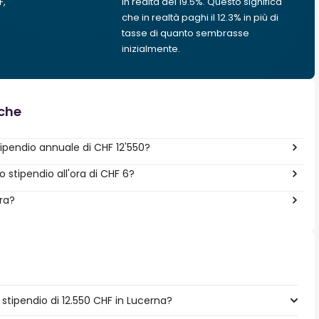
F,
in realtà del 19.5%. Questo significa
che in realtà paghi il 12.3% in più di
tasse di quanto sembrasse
inizialmente.
nche
pendio annuale di CHF 12'550?
stipendio all'ora di CHF 6?
era?
tipendio di 12.550 CHF in Lucerna?