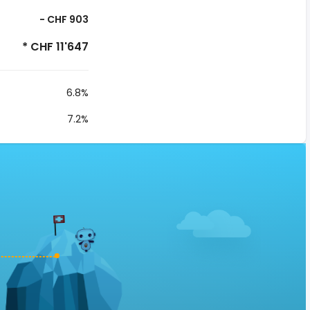
- CHF 903
* CHF 11'647
6.8%
7.2%