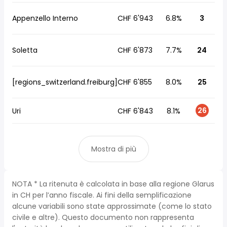
Appenzello Interno
CHF 6'943
6.8%
3
Soletta
CHF 6'873
7.7%
24
[regions_switzerland.freiburg]
CHF 6'855
8.0%
25
26
Uri
CHF 6'843
8.1%
Mostra di più
NOTA * La ritenuta è calcolata in base alla regione Glarus
in CH per l’anno fiscale. Ai fini della semplificazione
alcune variabili sono state approssimate (come lo stato
civile e altre). Questo documento non rappresenta