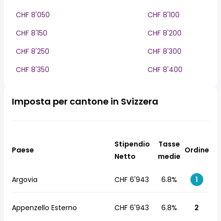
CHF 8'050
CHF 8'100
CHF 8'150
CHF 8'200
CHF 8'250
CHF 8'300
CHF 8'350
CHF 8'400
Imposta per cantone in Svizzera
Stipendio
Tasse
Paese
Ordine
Netto
medie
Argovia
CHF 6'943
6.8%
1
Appenzello Esterno
CHF 6'943
6.8%
2