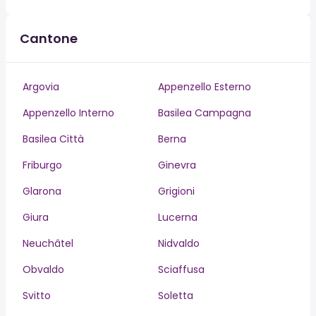
Cantone
Argovia
Appenzello Esterno
Appenzello Interno
Basilea Campagna
Basilea Città
Berna
Friburgo
Ginevra
Glarona
Grigioni
Giura
Lucerna
Neuchâtel
Nidvaldo
Obvaldo
Sciaffusa
Svitto
Soletta