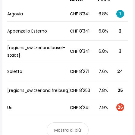
Argovia
CHF 8'341
6.8%
1
Appenzello Esterno
CHF 8'341
6.8%
2
[regions_switzerland.basel-
CHF 8'341
6.8%
3
stadt]
Soletta
CHF 8'271
7.6%
24
[regions_switzerland.freiburg]
CHF 8'253
7.8%
25
26
Uri
CHF 8'241
7.9%
Mostra di più