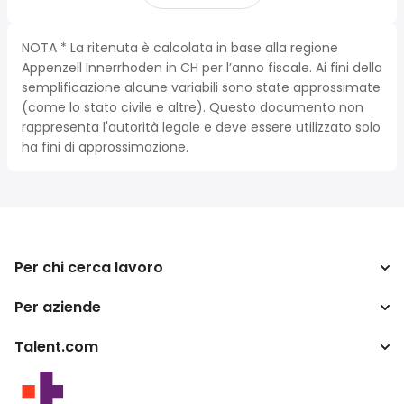
NOTA * La ritenuta è calcolata in base alla regione
Appenzell Innerrhoden in CH per l’anno fiscale. Ai fini della
semplificazione alcune variabili sono state approssimate
(come lo stato civile e altre). Questo documento non
rappresenta l'autorità legale e deve essere utilizzato solo
ha fini di approssimazione.
Per chi cerca lavoro
Per aziende
Cerca lavoro
Cerca stipendio
Talent.com
Aziende
Calcolatore tasse
ATS
Più paesi
Convertitore di stipendio
Programma per publishers