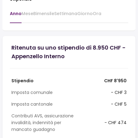
Anno
Mese
Bimensile
Settimana
Giorno
Ora
Ritenuta su uno stipendio di 8.950 CHF -
Appenzello Interno
Stipendio
CHF 8'950
Imposta comunale
- CHF 3
Imposta cantonale
- CHF 5
Contributi AVS, assicurazione
invalidità, indennità per
- CHF 474
mancato guadagno