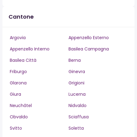
Cantone
Argovia
Appenzello Esterno
Appenzello Interno
Basilea Campagna
Basilea Città
Berna
Friburgo
Ginevra
Glarona
Grigioni
Giura
Lucerna
Neuchâtel
Nidvaldo
Obvaldo
Sciaffusa
Svitto
Soletta