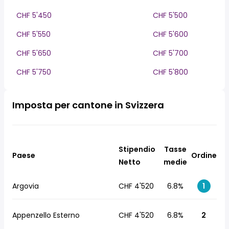
CHF 5'450
CHF 5'500
CHF 5'550
CHF 5'600
CHF 5'650
CHF 5'700
CHF 5'750
CHF 5'800
Imposta per cantone in Svizzera
Stipendio
Tasse
Paese
Ordine
Netto
medie
Argovia
CHF 4'520
6.8%
1
Appenzello Esterno
CHF 4'520
6.8%
2