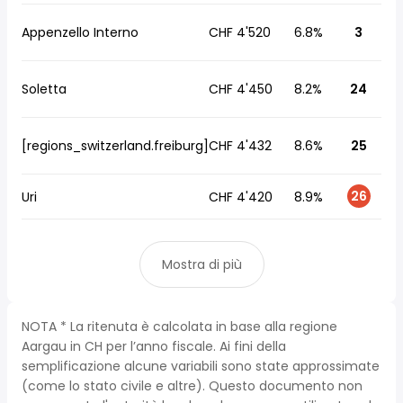
Appenzello Interno
CHF 4'520
6.8%
3
Soletta
CHF 4'450
8.2%
24
[regions_switzerland.freiburg]
CHF 4'432
8.6%
25
26
Uri
CHF 4'420
8.9%
Mostra di più
NOTA * La ritenuta è calcolata in base alla regione
Aargau in CH per l’anno fiscale. Ai fini della
semplificazione alcune variabili sono state approssimate
(come lo stato civile e altre). Questo documento non