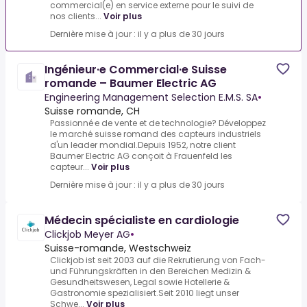
commercial(e) en service externe pour le suivi de
nos clients...
Voir plus
Dernière mise à jour : il y a plus de 30 jours
Ingénieur·e Commercial·e Suisse
romande – Baumer Electric AG
Engineering Management Selection E.M.S. SA
•
Suisse romande, CH
Passionné·e de vente et de technologie? Développez
le marché suisse romand des capteurs industriels
d'un leader mondial.Depuis 1952, notre client
Baumer Electric AG conçoit à Frauenfeld les
capteur...
Voir plus
Dernière mise à jour : il y a plus de 30 jours
Médecin spécialiste en cardiologie
Clickjob Meyer AG
•
Suisse-romande, Westschweiz
Clickjob ist seit 2003 auf die Rekrutierung von Fach-
und Führungskräften in den Bereichen Medizin &
Gesundheitswesen, Legal sowie Hotellerie &
Gastronomie spezialisiert.Seit 2010 liegt unser
Schwe...
Voir plus