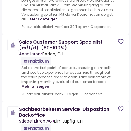
Den gesamten Warenfluss der Produkte überwachst
und steuerst du aktiv - vom Wareneingang durch
die hochautomatisierten Lagerzonen bis hin zu den
Verpackungsplätzen.Mit deiner Koordination sorgst
du...
Mehr anzeigen
Zuletzt aktualisiert: vor über 30 Tagen
•
Gesponsert
Sales Customer Support Specialist
(m/f/d), (80-100%)
Accelleron
•
Baden, CH
Praktikum
Act as the first point of contact, ensuring a smooth
and positive experience for customers throughout
the entire process order to cash.Take ownership of
importing monthly evaluated customer forecas...
Mehr anzeigen
Zuletzt aktualisiert: vor 20 Tagen
•
Gesponsert
SachbearbeiterIn Service-Disposition
Backoffice
Stiebel Eltron AG
•
Birr-Lupfig, CH
Praktikum