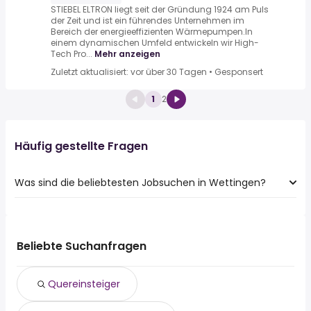
STIEBEL ELTRON liegt seit der Gründung 1924 am Puls
der Zeit und ist ein führendes Unternehmen im
Bereich der energieeffizienten Wärmepumpen.In
einem dynamischen Umfeld entwickeln wir High-
Tech Pro...
Mehr anzeigen
Zuletzt aktualisiert: vor über 30 Tagen
•
Gesponsert
1
2
Häufig gestellte Fragen
Was sind die beliebtesten Jobsuchen in Wettingen?
Die 10 beliebtesten Jobsuchen in Wettingen sind:
quereinsteiger
produktionsmitarbeiter
Beliebte Suchanfragen
administrative assistant
sachbearbeiter
Quereinsteiger
disponent
geschäftsführer