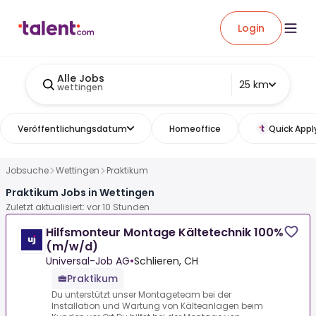
Login
Alle Jobs
25 km
wettingen
Veröffentlichungsdatum
Homeoffice
Quick Appl
Jobsuche
Wettingen
Praktikum
Praktikum Jobs in Wettingen
Zuletzt aktualisiert: vor 10 Stunden
Hilfsmonteur Montage Kältetechnik 100%
(m/w/d)
Universal-Job AG
•
Schlieren, CH
Praktikum
Du unterstützt unser Montageteam bei der
Installation und Wartung von Kälteanlagen beim