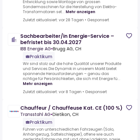
Entwicklung sowie Montage von grossen
Sondermaschinen für die Herstellung von Elektro-
Transformatoren set...
Mehr anzeigen
Zuletzt aktualisiert: vor 28 Tagen
•
Gesponsert
Sachbearbeiter/in Energie-Service –
befristet bis 30.04.2027
IBB Energie AG
•
Brugg AG, CH
Praktikum
Wir sind stolz auf die hohe Qualität unserer Produkte
und Services.Die Dynamik in unserem Markt bietet
spannende Herausforderungen – genau das
richtige für Persönlichkeiten, die sich mit Energie fü...
Mehr anzeigen
Zuletzt aktualisiert: vor 8 Tagen
•
Gesponsert
Chauffeur / Chauffeuse Kat. CE (100 %)
Transstahl AG
•
Dietikon, CH
Praktikum
Führen von unterschiedlichen Fahrzeugen (Solo,
Anhängerzug, Sattelschlepper), offene wie auch
gedeckte Fahrzeuge, mit und ohne Ladekran, sowie