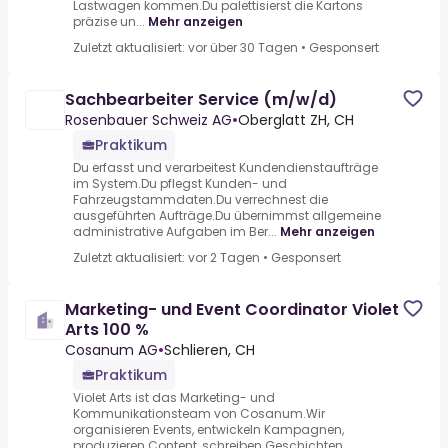
Lastwagen kommen.Du palettisierst die Kartons
präzise un...
Mehr anzeigen
Zuletzt aktualisiert: vor über 30 Tagen
•
Gesponsert
Sachbearbeiter Service (m/w/d)
Rosenbauer Schweiz AG
•
Oberglatt ZH, CH
Praktikum
Du erfasst und verarbeitest Kundendienstaufträge
im System.Du pflegst Kunden- und
Fahrzeugstammdaten.Du verrechnest die
ausgeführten Aufträge.Du übernimmst allgemeine
administrative Aufgaben im Ber...
Mehr anzeigen
Zuletzt aktualisiert: vor 2 Tagen
•
Gesponsert
Marketing- und Event Coordinator Violet
Arts 100 %
Cosanum AG
•
Schlieren, CH
Praktikum
Violet Arts ist das Marketing- und
Kommunikationsteam von Cosanum.Wir
organisieren Events, entwickeln Kampagnen,
produzieren Content, schreiben Geschichten,