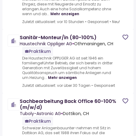
Ehrgeiz, diese mit Neugierde und Einsatz zu
erlangen.Auch eine hohe Sozialkompetenz ohne
wenn und ab...
Mehr anzeigen
Zuletzt aktualisiert: vor 10 Stunden
•
Gesponsert
•
Neu!
Sanitär-Monteur/in (80-100%)
Haustechnik Oppliger AG
•
Othmarsingen, CH
Praktikum
Die Haustechnik OPPLIGER AG ist seit 1946 ein
familiengeführter Betrieb, der sich bereits in dritter
Generation mit Zuverlässigkeit und hohem
Qualitätsanspruch um sämtliche Anliegen rund
um.Heizung...
Mehr anzeigen
Zuletzt aktualisiert: vor über 30 Tagen
•
Gesponsert
Sachbearbeitung Back Office 60-100%
(m/w/d)
Tuboly-Astronic AG
•
Dottikon, CH
Praktikum
Schweizer Anlagenbauunter-nehmen mit Sitz in
Dottikon AG, das seit 1988 ihren Fokus auf die