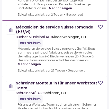
Kunden vor Ort.Du hilfst bei der Montage von
Kältetechnik-Komponenten.Du reichst Werkzeuge
und Material an un...
Mehr anzeigen
Zuletzt aktualisiert: vor 2 Tagen
•
Gesponsert
Mécanicien de service Suisse romande
(h/f/d)
Bucher Municipal AG
•
Niederweningen, CH
Praktikum
Mécanicien de service Suisse romande (h/f/d).Nous
sommes le principal fabricant suisse de véhicules
de nettoyage, basé à Niederweningen (ZH).Grâce à
des solutions innovantes et fiables destinées au...
Mehr anzeigen
Zuletzt aktualisiert: vor 27 Tagen
•
Gesponsert
Schreiner Monteur:in für unser Werkstatt
Team
Schreiner48 AG
•
Schlieren, CH
Praktikum
Für unser Werkstatt Team suchen wir eine:n Schreiner
Monteur:in mit hoher Fachkompetenz oder dem