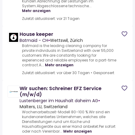
Kunden.Abrechnung der Leistungen im
System.Abgeschlossene technische...
Mehr anzeigen
Zuletzt aktualisiert: vor 21 Tagen
House keeper
Batmaid - CH
•
Wettswil, Zürich
Batmaid is the leading cleaning company for
private individuals in Switzerland with over 55,000
customers.We are constantly looking for
experienced and reliable employees for a part-time
contract.A...
Mehr anzeigen
Zuletzt aktualisiert: vor über 30 Tagen
•
Gesponsert
Wir suchen: Schreiner EFZ Service
(m/w/d)
Lustenberger im Haushalt daheim AG
•
Malters, LU, Switzerland
Wochenarbeitszeit-Modell 80–100 %.Wir sind ein
kundenorientiertes Unternehmen, welches alle
Dienstleistungen rund um Küche und
Haushaltsgeräte aus einer Hand anbietet.Per sofort
oder nach Vereinbar...
Mehr anzeigen