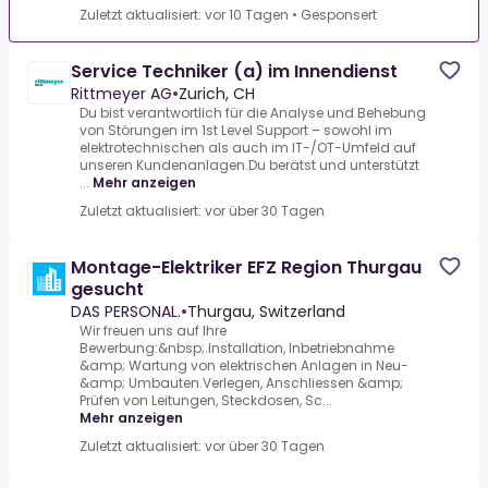
Zuletzt aktualisiert: vor 10 Tagen
•
Gesponsert
Service Techniker (a) im Innendienst
Rittmeyer AG
•
Zurich, CH
Du bist verantwortlich für die Analyse und Behebung
von Störungen im 1st Level Support – sowohl im
elektrotechnischen als auch im IT-/OT-Umfeld auf
unseren Kundenanlagen.Du berätst und unterstützt
...
Mehr anzeigen
Zuletzt aktualisiert: vor über 30 Tagen
Montage-Elektriker EFZ Region Thurgau
gesucht
DAS PERSONAL.
•
Thurgau, Switzerland
Wir freuen uns auf Ihre
Bewerbung:&nbsp;.Installation, Inbetriebnahme
&amp; Wartung von elektrischen Anlagen in Neu-
&amp; Umbauten.Verlegen, Anschliessen &amp;
Prüfen von Leitungen, Steckdosen, Sc...
Mehr anzeigen
Zuletzt aktualisiert: vor über 30 Tagen