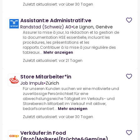
Zuletzt aktualisiert: vor über 30 Tagen
Assistant:e Administratif:ve
Randstad (Schweiz) AG
•
Le Lignon, Genève
Assurer la mise à jour, la rédaction et la gestion de
la documentation HSE essentielle, incluant les
procédures, les présentations et les
rapports.Contribuer à la mise à jour régulière des
tableaux...
Mehr anzeigen
Zuletzt aktualisiert: vor 21 Tagen
Store Mitarbeiter*in
Job Impuls
•
Zürich
Für unseren Kunden suchen wir eine motivierte und
zuverlässige Persönlichkeit für eine
abwechslungsreiche Tätigkeit im Verkaufs- und
Storebereich.Mitarbeit im Verkauf mit aktiver,
bedarfsorientiert...
Mehr anzeigen
Zuletzt aktualisiert: vor über 30 Tagen
Verkäufer:in Food
(Brot/Molkerei/Früchte&Gemüse)