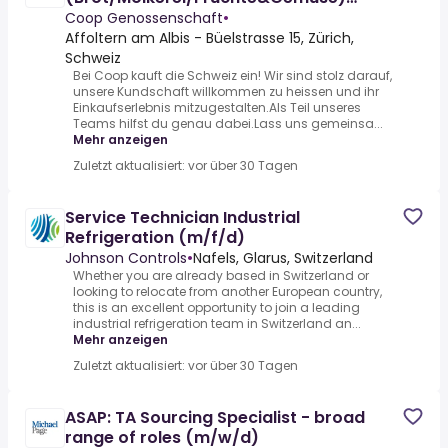
Neueröffnung
Coop Genossenschaft
•
Affoltern am Albis - Büelstrasse 15, Zürich,
Schweiz
Bei Coop kauft die Schweiz ein! Wir sind stolz darauf,
unsere Kundschaft willkommen zu heissen und ihr
Einkaufserlebnis mitzugestalten.Als Teil unseres
Teams hilfst du genau dabei.Lass uns gemeinsa...
Mehr anzeigen
Zuletzt aktualisiert: vor über 30 Tagen
Service Technician Industrial
Refrigeration (m/f/d)
Johnson Controls
•
Nafels, Glarus, Switzerland
Whether you are already based in Switzerland or
looking to relocate from another European country,
this is an excellent opportunity to join a leading
industrial refrigeration team in Switzerland an...
Mehr anzeigen
Zuletzt aktualisiert: vor über 30 Tagen
ASAP: TA Sourcing Specialist - broad
range of roles (m/w/d)