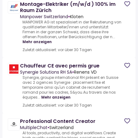
Montage-Elektriker (m/w/d ) 100% im
Raum Zürich
Manpower Switzerland
•
Kloten
MANPOWER AG ist spezialisiert in der Rekrutierung von
qualifizierten Mitarbeiter/innen und unterstützt
Firmen in der ganzen Schweiz, dass diese ihre
offenen Positionen, unter Berücksichtigung der n...
Mehr anzeigen
Zuletzt aktualisiert: vor über 30 Tagen
Chauffeur CE avec permis grue
Synergie Solutions RH SA
•
Renens VD
Synergie, groupe international RH présent en Suisse
avec 2 agences Synergie : placement fixe et
temporaire ainsi qu'un cabinet de recrutement
romand pour les cadres, S&you.Au travers de nos
équipes...
Mehr anzeigen
Zuletzt aktualisiert: vor über 30 Tagen
Professional Content Creator
MultipleChat
•
Switzerland
AI tools, productivity, and digital workflows.Create
high quality content for blogs, social media, and